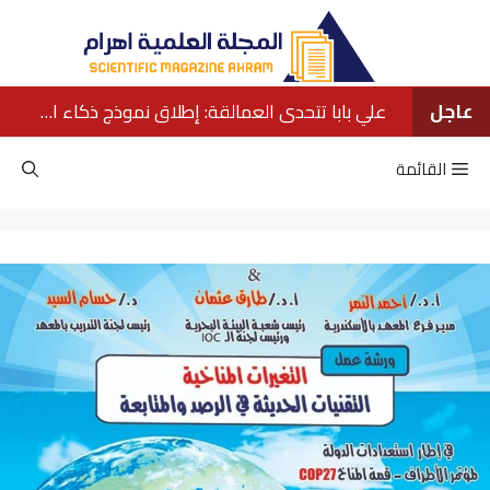
نتقل
لى
لمحتوى
عاجل
علي بابا تتحدى العمالقة: إطلاق نموذج ذكاء اصطناعي ينافس كبار الشركات الأمريكية
القائمة