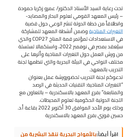
تحت رعاية السيد الأستاذ الدكتور/ عمرو زكريا حمودة
– رئيس المعهد القومي لعلوم البحار والمصايد-
وانطلاقاً من خطة الدولة لنشر الوعي حول قضية
التغيرات المناخية
وضمن أنشطة المعهد للمشاركة
في الاستعدادات لمؤتمر قمة المناخ COP27 والذي
سيُعقد بمصر في نوفمبر 2022، واستكمالا لسلسلة
من ورش العمل حول التغيرات المناخية وأثرها على
مختلف النواحي في البيئة البحرية والتي تنظمها لجنة
التدريب بالمعهد.
تدعوكم لجنة التدريب لحضورورشة عمل بعنوان
“التغيرات المناخية: التقنيات الحديثة في الرصد
والمتابعة” بفرع المعهد بالاسكندرية – بالتعاون مع
اللجنة الدولية الحكومية لعلوم المحيطات.
وذلك يوم الأحد الموافق 30 أكتوبر 2022 بقاعة أ.د.
حسين فوزي بفرع المعهد بالاسكندرية
اقرأ أيضاً:
بالأمواج البحرية ننقذ البشرية من