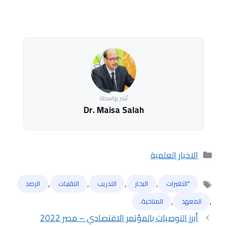
نُشر بواسطة
Dr. Maisa Salah
التصنيفات
الاخبار العلمية
,
,
,
,
"التغيرات
البحار
التدريب
التقنيات
الرصد
الوسوم
,
,
المعهد
المناخية.
أبرز التوصيات بالمؤتمر الاقتصادي – مصر 2022