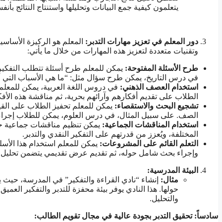
يتعلمون كيفية جمع البيانات وتحليلها واستنتاج النتائج بأنف
دور المعلم في تعزيز مهارات التدبر:
المعلم هو الركيزة الأساس
وتقنيات متعددة لتعزيز هذه المهارات من خلال ما يأتي:
طرح الأسئلة المفتوحة
:
يمكن للمعلم طرح أسئلة تتطلب التفكير ا
في درس التاريخ، يمكن طرح سؤال مثل: “ما هي الأسباب التي أ
استخدام العصف الذهني
:
في دروس اللغة العربية، يمكن للمع
الطلاب على تقديم أفكارهم وآرائهم بحرية، ثم مناقشة هذه الأفك
تشجيع البحث والاستقصاء
:
يمكن للمعلم تحفيز الطلاب على الق
الصف. على سبيل المثال، في درس العلوم، يمكن للطلاب إجراء بح
استخدام المناقشات الجماعية
:
يمكن تنظيم مناقشات جماعية حول
المختلفة، ويُعزز من قدرتهم على التفكير النقدي والتدبر.
التعلم القائم على المشروعات
:
يمكن للمعلم استخدام هذا الأسل
وإجراء بحث شامل حوله، ثم تقديم عرض تقديمي يتضمن تحليل ال
البيئة المدرسية
:
مثال
:
إنشاء “نادي القراءة والتفكير” في المدرسة، حيث يجت
حولها. هذا النادي يوفر بيئة محفزة للتدبر والتفكير الع
والتحليل.
سادساً: تحقيق التدبر بجودة عالية في مجال تقويم الطالب: