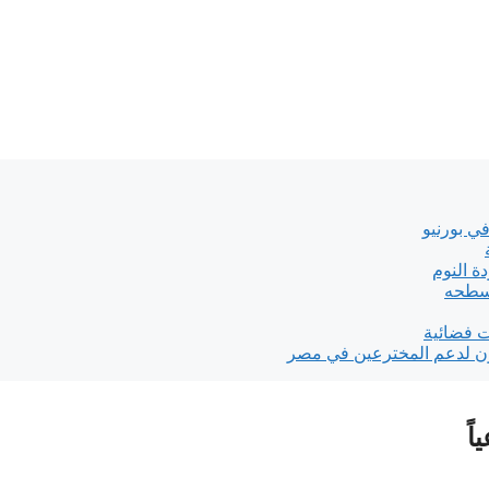
في بورنيو
ة النوم
 سطحه
ت فضائية
 لدعم المخترعين في مصر
اً