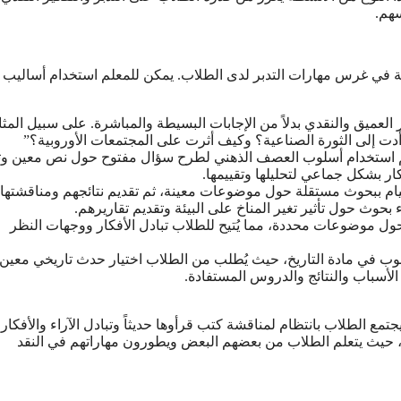
سهم.
ية في غرس مهارات التدبر لدى الطلاب. يمكن للمعلم استخدام أساليب
لعميق والنقدي بدلاً من الإجابات البسيطة والمباشرة. على سبيل المثا
دت إلى الثورة الصناعية؟ وكيف أثرت على المجتمعات الأوروبية؟”
لم استخدام أسلوب العصف الذهني لطرح سؤال مفتوح حول نص معين و
ار بشكل جماعي لتحليلها وتقييمها.
يام ببحوث مستقلة حول موضوعات معينة، ثم تقديم نتائجهم ومناقشتها
وث حول تأثير تغير المناخ على البيئة وتقديم تقاريرهم.
 موضوعات محددة، مما يُتيح للطلاب تبادل الأفكار ووجهات النظر
وب في مادة التاريخ، حيث يُطلب من الطلاب اختيار حدث تاريخي معين
أسباب والنتائج والدروس المستفادة.
مع الطلاب بانتظام لمناقشة كتب قرأوها حديثاً وتبادل الآراء والأفكار
ميق، حيث يتعلم الطلاب من بعضهم البعض ويطورون مهاراتهم في النقد