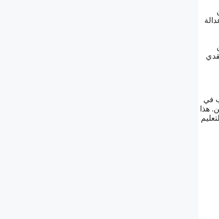
دالة
قدي
ب في
. هذا
تعليم