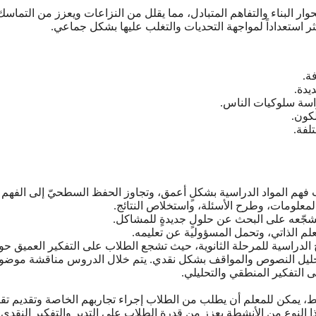
ر البناء والتفاهم المتبادل، مما يقلل من النزاعات ويعزز من التماسك
كثر استعداداً لمواجهة التحديات والتغلب عليها بشكل جماعي.
ة.
يدة.
دراسة سلوكيات الناس.
كون.
لفة.
لب فهم المواد الدراسية بشكلٍ أعمق، وتجاوز الحفظ السطحيّ إلى الفهم
 المعلومات، وطرح الأسئلة، واستخلاص النتائج.
 ويُشجّعه على البحث عن حلولٍ جديدةٍ للمشاكل.
لم الذاتي، وتحمل المسؤولية عن تعليمه.
ج الدراسية للمرحلة الثانوية، حيث تشجع الطلاب على التفكير العميق ح
مة لتحليل النصوص والمواقف بشكل نقدي. يتم خلال الدروس مناقشة موض
ى التفكير المنطقي والتحليلي.
ط، يمكن للمعلم أن يطلب من الطلاب إجراء تجاربهم الخاصة وتقديم تقا
ذا النوع من الأنشطة يعزز من قدرة الطلاب على التدبر والتفكير النقدي