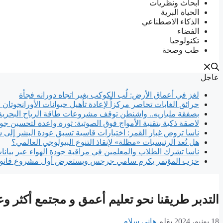
ابحاث ونظريات
الحياة البرية
الذكاء الاصطناعي
الفضاء
تكنولوجيا
طب وصحة
عاجل
لغز في أعماق الأرض: لُب الكوكب يغير اتجاه دورانه فجأة
حرائق الغابات تحاصر مركزاً لإعادة تأهيل حيوانات الأورانجوتان 
بصفقة ملياريه.. واشنطن توقف مشروعات طاقة الرياح البحرية
لاصقة ذكية بتقنية الأمواج فوق الصوتية: ثورة واعدة لتحسين جود
ناسا تروض غبار القمر: اختبارات قاسية تسبق عودة البشر إلى
هل تُعد الرئيسيات «مظلة» لإنقاذ التنوع البيولوجي العالمي؟
ناسا تشرك الطلاب والمعلمين في مراقبة جودة الهواء عبر بيانا
حزب المؤتمر يكرم سامي جرجس ويستعرض أول مشروع قانون
التدبر طريقنا نحو تعليم أعمق و مجتمع أكثر وعي
18 يونيو، 2024
بقلم
هاني سلام