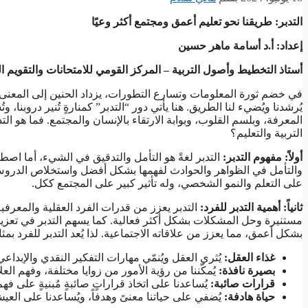
التدبر: طريقنا نحو تعليم أعمق ومجتمع أكثر وعيًا
إعداد: أ.د أسامة ماهر حسين
أستاذ التخطيط وأصول التربية – المركز القومي للامتحانات والتقويم ال
في خضم ثورة المعلومات وتسارع التطورات، يزداد الحنين إلى المعنى
يُرشدنا ويُضيء لنا الطريق. هنا يأتي دور “التدبر” كمنارةٍ تُنير دروبنا، وتُ
المعرفة، وبلسم القلوب، وبوابة الارتقاء بالإنسان والمجتمع. فما هو ا
التربية والتعليم؟
أولاً: مفهوم التدبر
:
التدبر لغةً هو التأمل والتدقيق في الشيء، أما اصطلا
والتأمل في الظواهر والحوادث لفهمها بشكل أفضل واستخلاص الدروس وا
على التعلم والنمو الشخصي، وله تأثير كبير على المجتمع ككل.
ثانياً: أهمية التدبر للفرد
:
التدبر يعزز من قدرات الفرد العقلية والمعرفي
مستنيرة وحل المشكلات بشكل أكثر فعالية. كما يسهم التدبر في تعزي
بشكل أعمق، مما يعزز من علاقاته الاجتماعية. لذا يُعد التدبر للفرد بمثاب
غذاء العقل
:
يُثري العقل ويُنمّي مهارات التفكير النقدي والإبداعي
بصيرة نافذة
:
يُمكّننا من رؤية الأمور من زوايا مختلفة، وفهم العلا
قرارات صائبة
:
يُساعدنا على اتخاذ قراراتٍ صائبةٍ مُبنيةٍ على فه
حياة هادفة
:
يُضفي على حياتنا معنىً وهدفاً، ويُساعدنا على العيش 