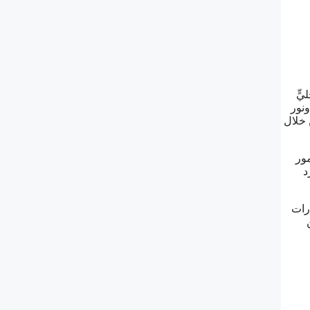
ٍّ
ونور
 خلال
مور
د
رات