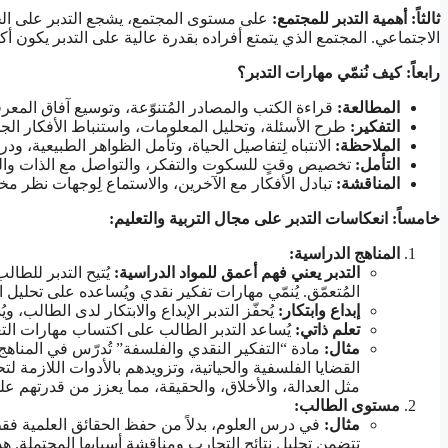
ثالثاً: أهمية التدبر للمجتمع
:
على مستوى المجتمع، يشجع التدبر على الحوا
الاجتماعي. المجتمع الذي يتمتع أفراده بقدرة عالية على التدبر يكون أ
رابعاً: كيف نُنمّي مهارات التدبر؟
المطالعة
:
قراءة الكتب والمصادر المُتنوّعة، وتوسيع آفاق المعرف
التفكير
:
طرح الأسئلة، وتحليل المعلومات، واستنباط الأفكار الجد
الملاحظة
:
الانتباه لِتفاصيل الحياة، وتأمل الظواهر الطبيعية، و
التأمل
:
تخصيص وقتٍ للسكوت والتفكر، والتواصل مع الذات وال
المناقشة
:
تبادل الأفكار مع الآخرين، والاستماع لِوجهات نظر مخت
خامساً: انعكاسات التدبر على مجال التربية والتعليم
:
المناهج الدراسية
:
التدبر يعني فهم أعمق للمواد الدراسية
:
يُتيح التدبر للطا
المُتعمّق. يُنمّي مهارات تفكير نقدي ويُساعده على تحليل
إبداع وابتكار
:
يُحفّز التدبر الإبداع والابتكار لدى الطالب،
تعلم ذاتي
:
يُساعد التدبر الطالب على اكتساب مهارات التع
مثال
:
مادة “التفكير النقدي والفلسفة” تُدرّس في المناه
القضايا الفلسفية والحياتية، وتزويدهم بالأدوات اللاز
مثل العدالة، والأخلاق، والحقيقة، مما يعزز من قدرتهم عل
مستوى الطالب
:
مثال
:
في درس العلوم، بدلاً من حفظ الحقائق العلمية فق
تتضمن تحليل نتائج التجارب ومناقشة أسبابها المحتملة. ه