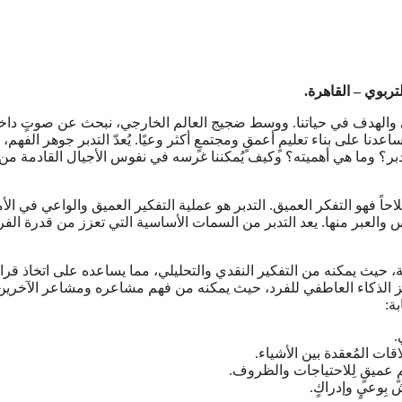
تربوي – القاهرة.
 والهدف في حياتنا. ووسط ضجيج العالم الخارجي، نبحث عن صوتٍ داخلي
ساعدنا على بناء تعليمٍ أعمقٍ ومجتمعٍ أكثر وعيًا. يُعدّ التدبر جوهر الفهم، 
لتدبر؟ وما هي أهميته؟ وكيف يُمكننا غرسه في نفوس الأجيال القادمة من
حاً فهو التفكر العميق. التدبر هو عملية التفكير العميق والواعي في الأ
لعبر منها. يعد التدبر من السمات الأساسية التي تعزز من قدرة الفر
ة، حيث يمكنه من التفكير النقدي والتحليلي، مما يساعده على اتخاذ قرا
ز الذكاء العاطفي للفرد، حيث يمكنه من فهم مشاعره ومشاعر الآخرين
ة:
.
قات المُعقدة بين الأشياء.
مٍ عميقٍ لِلاحتياجات والظروف.
بِوعيٍ وإدراكٍ.