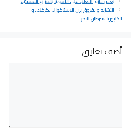
بعض طرق التغلب على الأمونيا بالمزارع السمكية
التشابه والفروق بين الاستاكوزا،،الكركند،، و
الكابوريا،،سرطان البحر
أضف تعليق
تعليق