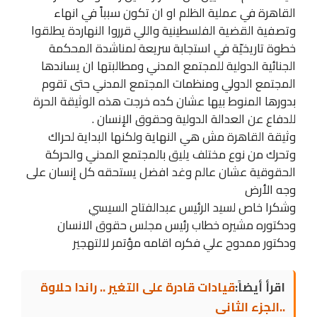
القاهرة في عملية الظلم او ان تكون سبباً في انهاء
وتصفية القضية الفلسطينية واللي قرروا النهاردة يطلقوا
خطوة تاريخيّة في استجابة سريعة لمناشدة المحكمة
الجنائية الدولية للمجتمع المدني ومطالبتها ان يساندها
المجتمع الدولي ومنظمات المجتمع المدني حتى تقوم
بدورها المنوط بيها عشان كده خرجت هذه الوثيقة الحرة
للدفاع عن العدالة الدولية وحقوق الإنسان .
وثيقة القاهرة مش هي النهاية ولكنها البداية لحراك
وتحرك من نوع مختلف يليق بالمجتمع المدني والحركة
الحقوقية عشان عالم وغد افضل يستحقه كل إنسان على
وجه الأرض
وشكرا خاص لسيد الرئيس عبدالفتاح السيسي
ودكتوره مشيره خطاب رئيس مجلس حقوق الانسان
ودكتور ممدوح علي فكره اقامه مؤتمر لالتهجير
اقرأ أيضاً:
قيادات قادرة على التغير .. راندا حلاوة
..الجزء الثانى