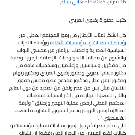
16 فبراير، 2025
بقلم
هاني سلام
كتبت :دكتورة رضوي العريني
كل الشكر لمئات الأبطال من رموز المجتمع المدني من
رؤساء الجمعيات والمؤسسات الأهلية
ورؤساء الاحزاب
السياسية المصرية واعضاء البرلمان من مجلسي النواب
والشيوخ من مختلف الايدولوجيات بالإضافة للرموز الوطنية
من مفكرين وسياسيين وإعلاميين وشخصيات عامة من
دكتور حسام البدروي ودكتور رضوي العريني ودكتور ريهام
ودكتور ايمن عدلي ودكتور ممدوح عضو مجلس حقوق
الانسان مش بس من مصر ولكن من العديد من دول العالم
واللي اجتمعوا النهاردة في اكبر استجابة لمنظمات
المجتمع المدني لرفض عملية التهجير وإطلاق ” وثيقة
القاهرة لرفض التهجير ودعم الحقوق المشروعة للشعب
الفلسطيني ” .
اللي قدام حضراتكم دول رموز وقيادات بيمثلوا مؤسسات و
كيانات تضم الملايين من الاحرار الذين رفضوا ان تشارك