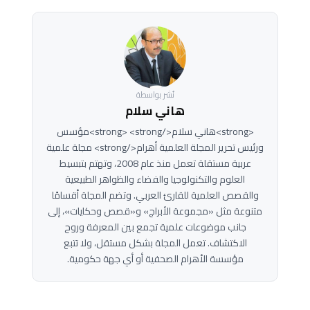
نُشر بواسطة
هاني سلام
<strong>هاني سلام</strong> <strong>مؤسس
ورئيس تحرير المجلة العلمية أهرام</strong> مجلة علمية
عربية مستقلة تعمل منذ عام 2008، وتهتم بتبسيط
العلوم والتكنولوجيا والفضاء والظواهر الطبيعية
والقصص العلمية للقارئ العربي. وتضم المجلة أقسامًا
متنوعة مثل «مجموعة الأبراج» و«قصص وحكايات»، إلى
جانب موضوعات علمية تجمع بين المعرفة وروح
الاكتشاف. تعمل المجلة بشكل مستقل، ولا تتبع
مؤسسة الأهرام الصحفية أو أي جهة حكومية.