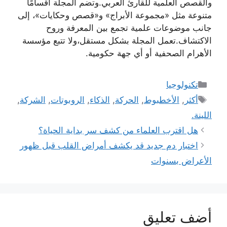
والقصص العلمية للقارئ العربي.وتضم المجلة أقسامًا
متنوعة مثل «مجموعة الأبراج» و«قصص وحكايات»، إلى
جانب موضوعات علمية تجمع بين المعرفة وروح
الاكتشاف.تعمل المجلة بشكل مستقل،ولا تتبع مؤسسة
الأهرام الصحفية أو أي جهة حكومية.
التصنيفات
تكنولوجيا
الوسوم
أكثر
,
الأخطبوط
,
الحركة
,
الذكاء
,
الروبوتات
,
ﺍﻟﺸﺮﻛﺔ
,
اللينة.
هل اقترب العلماء من كشف سر بداية الحياة؟
اختبار دم جديد قد يكشف أمراض القلب قبل ظهور
الأعراض بسنوات
أضف تعليق