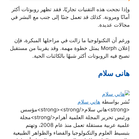
وإذا نجحت هذه التقنيات تجاريًا، فقد تظهر روبوتات أكثر
أمانًا ومرونة. كذلك قد تعمل جنبًا إلى جنب مع البشر في
مجالات عديدة.
ورغم أن التكنولوجيا ما زالت في مراحلها المبكرة، فإن
إعلان Morph يمثل خطوة مهمة. وقد يقربنا من مستقبل
تصبح فيه الروبوتات أكثر شبهًا بالكائنات الحية.
هانى سلام
نُشر بواسطة
هاني سلام
<strong>هاني سلام</strong><strong>مؤسس
ورئيس تحرير المجلة العلمية أهرام</strong>مجلة
علمية عربية مستقلة تعمل منذ عام 2008، وتهتم
بتبسيط العلوم والتكنولوجيا والفضاء والظواهر الطبيعية