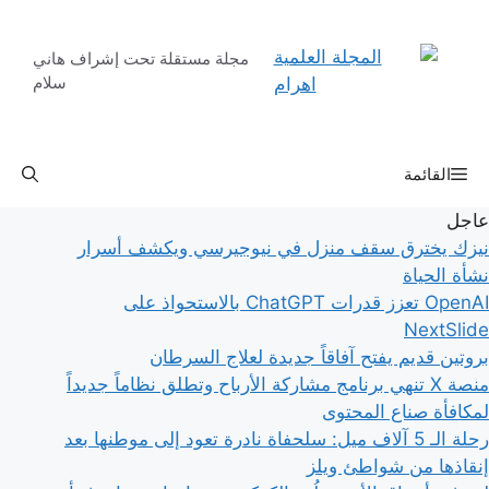
نتقل
لى
مجلة مستقلة تحت إشراف هاني
لمحتوى
سلام
القائمة
عاجل
نيزك يخترق سقف منزل في نيوجيرسي ويكشف أسرار
نشأة الحياة
OpenAI تعزز قدرات ChatGPT بالاستحواذ على
NextSlide
بروتين قديم يفتح آفاقاً جديدة لعلاج السرطان
منصة X تنهي برنامج مشاركة الأرباح وتطلق نظاماً جديداً
لمكافأة صناع المحتوى
رحلة الـ 5 آلاف ميل: سلحفاة نادرة تعود إلى موطنها بعد
إنقاذها من شواطئ ويلز