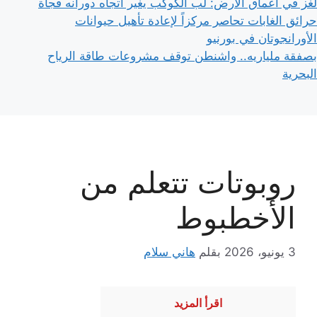
لغز في أعماق الأرض: لُب الكوكب يغير اتجاه دورانه فجأة
حرائق الغابات تحاصر مركزاً لإعادة تأهيل حيوانات
الأورانجوتان في بورنيو
بصفقة ملياريه.. واشنطن توقف مشروعات طاقة الرياح
البحرية
روبوتات تتعلم من
الأخطبوط
3 يونيو، 2026
بقلم
هاني سلام
اقرأ المزيد