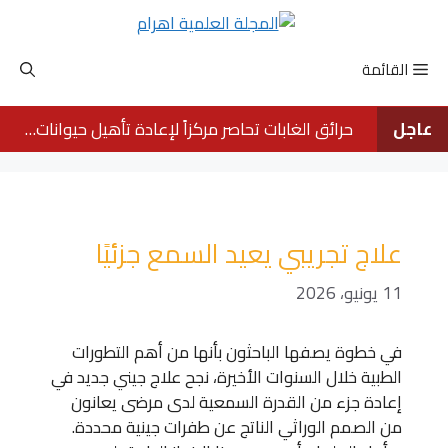
نتقل
لى
لمحتوى
القائمة
عاجل
حرائق الغابات تحاصر مركزاً لإعادة تأهيل حيوانات الأورانجوتان في بورنيو
علاج تجريبي يعيد السمع جزئيًا
11 يونيو، 2026
في خطوة يصفها الباحثون بأنها من أهم التطورات
الطبية خلال السنوات الأخيرة، نجح علاج جيني جديد في
إعادة جزء من القدرة السمعية لدى مرضى يعانون
من الصمم الوراثي الناتج عن طفرات جينية محددة.