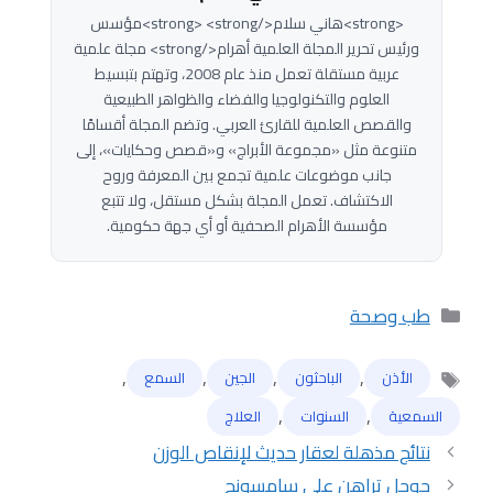
<strong>هاني سلام</strong> <strong>مؤسس
ورئيس تحرير المجلة العلمية أهرام</strong> مجلة علمية
عربية مستقلة تعمل منذ عام 2008، وتهتم بتبسيط
العلوم والتكنولوجيا والفضاء والظواهر الطبيعية
والقصص العلمية للقارئ العربي. وتضم المجلة أقسامًا
متنوعة مثل «مجموعة الأبراج» و«قصص وحكايات»، إلى
جانب موضوعات علمية تجمع بين المعرفة وروح
الاكتشاف. تعمل المجلة بشكل مستقل، ولا تتبع
مؤسسة الأهرام الصحفية أو أي جهة حكومية.
التصنيفات
طب وصحة
,
,
,
,
الأذن
الباحثون
الجين
السمع
الوسوم
,
,
السمعية
السنوات
العلاج
نتائج مذهلة لعقار حديث لإنقاص الوزن
جوجل تراهن على سامسونج