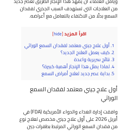
ويأمل العلماء أن يمهد هذا الإنجاز الطريق لعصر جديد
من العلاجات التي تستهدف السبب الجذري لفقدان
السمع بدلًا من الاكتفاء بالتعامل مع أعراضه.
اقرأ المزيد
]
hide
[
1.
أول علاج جيني معتمد لفقدان السمع الوراثي
2.
كيف يعمل العلاج الجديد؟
3.
نتائج سريرية واعدة
4.
لماذا يمثل هذا الإنجاز أهمية كبيرة؟
5.
بداية عصر جديد لعلاج أمراض السمع
أول علاج جيني معتمد لفقدان السمع
الوراثي
وافقت إدارة الغذاء والدواء الأمريكية (FDA) في
أبريل 2026 على أول علاج جيني مخصص لعلاج نوع
من فقدان السمع الوراثي المرتبط بطفرات جين