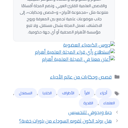
والقصص العلمية للقارئ العربي. وتضم المجلة أقسامًا
متنوعة مثل «مجموعة الأبراج» و«قصص وحكايات»، إلى
جانب موضوعات علمية تجمع بين المعرفة وروح
الاكتشاف. تعمل المجلة بشكل مستقل، ولا تتبع
مؤسسة الأهرام الصحفية أو أي جهة حكومية.
التصنيفات
قصص وحكايات من عالم الأحياء
,
,
,
,
,
أجزاء
اقرأ
الأطراف
الخلايا
السمندل
الوسوم
,
العلماء
القدرة
حبة ويجوفي للتخسيس
هل يولد الكون ثقوبه السوداء من بلورات خفية؟