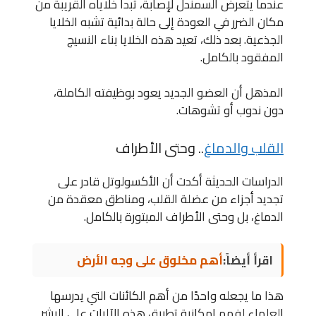
عندما يتعرض السمندل لإصابة، تبدأ خلاياه القريبة من
مكان الضرر في العودة إلى حالة بدائية تشبه الخلايا
الجذعية. بعد ذلك، تعيد هذه الخلايا بناء النسيج
المفقود بالكامل.
المذهل أن العضو الجديد يعود بوظيفته الكاملة،
دون ندوب أو تشوهات.
القلب والدماغ
.. وحتى الأطراف
الدراسات الحديثة أكدت أن الأكسولوتل قادر على
تجديد أجزاء من عضلة القلب، ومناطق معقدة من
الدماغ، بل وحتى الأطراف المبتورة بالكامل.
اقرأ أيضاً:
أهم مخلوق على وجه الأرض
هذا ما يجعله واحدًا من أهم الكائنات التي يدرسها
العلماء لفهم إمكانية تطبيق هذه الآليات على البشر