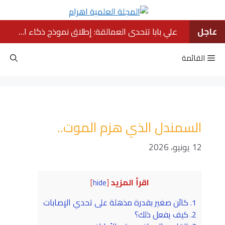
نتقل
لى
لمحتوى
عاجل
علي بابا تتحدى العمالقة: إطلاق نموذج ذكاء اصطناعي ينافس كبار الشركات الأمريكية
القائمة
السمندل الذي هزم الموت..
12 يونيو، 2026
اقرأ المزيد
]
hide
[
1.
كائن صغير بقدرة مذهلة على تحدي الإصابات
2.
كيف يفعل ذلك؟