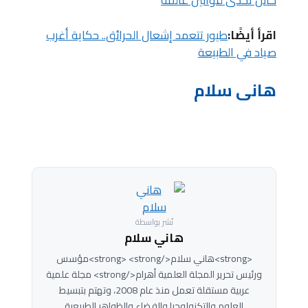
كائن تحدى قوانين عالمه
اقرأ أيضًا:
طيور تتعمد إشعال الحرائق.. حكاية أغرب
صياد في الطبيعة
هانى سلام
نُشر بواسطة
هاني سلام
<strong>هاني سلام</strong> <strong>مؤسس
ورئيس تحرير المجلة العلمية أهرام</strong> مجلة علمية
عربية مستقلة تعمل منذ عام 2008، وتهتم بتبسيط
العلوم والتكنولوجيا والفضاء والظواهر الطبيعية