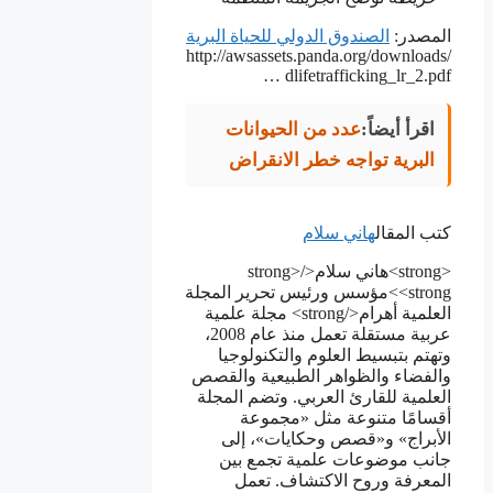
المصدر:
الصندوق الدولي للحياة البرية
http://awsassets.panda.org/downloads/
… dlifetrafficking_lr_2.pdf
اقرأ أيضاً:
عدد من الحيوانات
البرية تواجه خطر الانقراض
كتب المقال
هاني سلام
<strong>هاني سلام</strong>
<strong>مؤسس ورئيس تحرير المجلة
العلمية أهرام</strong> مجلة علمية
عربية مستقلة تعمل منذ عام 2008،
وتهتم بتبسيط العلوم والتكنولوجيا
والفضاء والظواهر الطبيعية والقصص
العلمية للقارئ العربي. وتضم المجلة
أقسامًا متنوعة مثل «مجموعة
الأبراج» و«قصص وحكايات»، إلى
جانب موضوعات علمية تجمع بين
المعرفة وروح الاكتشاف. تعمل