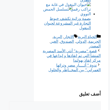
بصمة وراثية تكشف خيوط
التجارة غير المشروعة لحيوان
البنغول
التصنيفات
الوسوم
الحياة البرية
الاتجار
,
ﺍﻟﺒﺮﻳﺔ
,
الجريمة
,
ﺍﻟﺪﻭﻟﻲ
,
الصندوق
,
الغير
,
المصدر
قصة “مصرية” أنثي الأسد المصرية
المنشأ التي تم إنقاذها و إيداعها في
مركز إنقاذ بهولندا
ندوة ” أثــــار مصر وتراثها
العمراني” بين المخــاطر والحلول
أضف تعليق
تعليق