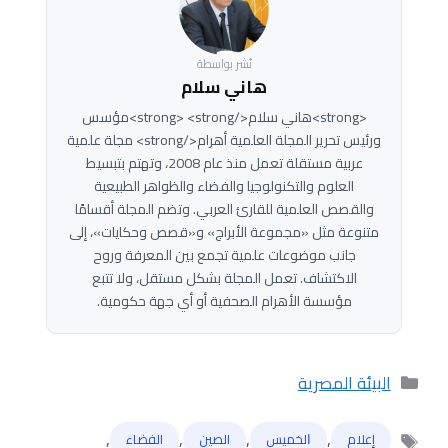
نُشر بواسطة
هاني سلام
<strong>هاني سلام</strong> <strong>مؤسس
ورئيس تحرير المجلة العلمية أهرام</strong> مجلة علمية
عربية مستقلة تعمل منذ عام 2008، وتهتم بتبسيط
العلوم والتكنولوجيا والفضاء والظواهر الطبيعية
والقصص العلمية للقارئ العربي. وتضم المجلة أقسامًا
متنوعة مثل «مجموعة الأبراج» و«قصص وحكايات»، إلى
جانب موضوعات علمية تجمع بين المعرفة وروح
الاكتشاف. تعمل المجلة بشكل مستقل، ولا تتبع
مؤسسة الأهرام الصحفية أو أي جهة حكومية.
التصنيفات
البيئة المصرية
,
,
,
,
إعلام
ﺍﻟﺨﻤﻴﺲ
الصين
الفضاء