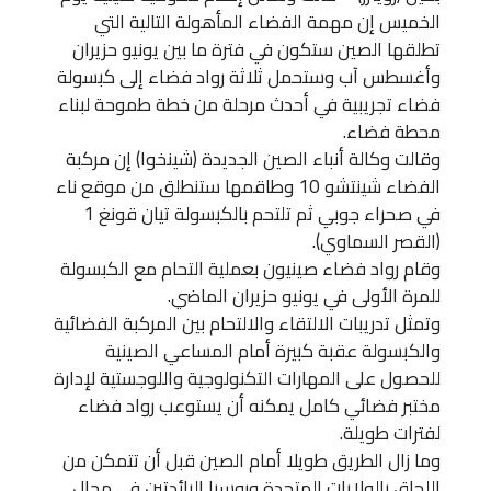
الخميس إن مهمة الفضاء المأهولة التالية التي
تطلقها الصين ستكون في فترة ما بين يونيو حزيران
وأغسطس آب وستحمل ثلاثة رواد فضاء إلى كبسولة
فضاء تجريبية في أحدث مرحلة من خطة طموحة لبناء
محطة فضاء.
وقالت وكالة أنباء الصين الجديدة (شينخوا) إن مركبة
الفضاء شينتشو 10 وطاقمها ستنطلق من موقع ناء
في صحراء جوبي ثم تلتحم بالكبسولة تيان قونغ 1
(القصر السماوي).
وقام رواد فضاء صينيون بعملية التحام مع الكبسولة
للمرة الأولى في يونيو حزيران الماضي.
وتمثل تدريبات الالتقاء والالتحام بين المركبة الفضائية
والكبسولة عقبة كبيرة أمام المساعي الصينية
للحصول على المهارات التكنولوجية واللوجستية لإدارة
مختبر فضائي كامل يمكنه أن يستوعب رواد فضاء
لفترات طويلة.
وما زال الطريق طويلا أمام الصين قبل أن تتمكن من
اللحاق بالولايات المتحدة وروسيا الرائدتين في مجال