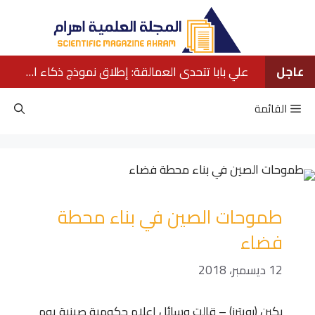
نتقل
لى
لمحتوى
عاجل
علي بابا تتحدى العمالقة: إطلاق نموذج ذكاء اصطناعي ينافس كبار الشركات الأمريكية
القائمة
طموحات الصين في بناء محطة
فضاء
12 ديسمبر، 2018
بكين (رويترز) – قالت وسائل إعلام حكومية صينية يوم