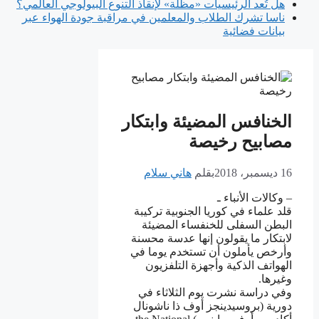
هل تُعد الرئيسيات «مظلة» لإنقاذ التنوع البيولوجي العالمي؟
ناسا تشرك الطلاب والمعلمين في مراقبة جودة الهواء عبر
بيانات فضائية
الخنافس المضيئة وابتكار
مصابيح رخيصة
16 ديسمبر، 2018
بقلم
هاني سلام
– وكالات الأنباء ـ
قلد علماء في كوريا الجنوبية تركيبة
البطن السفلى للخنفساء المضيئة
لابتكار ما يقولون إنها عدسة محسنة
وأرخص يأملون أن تستخدم يوما في
الهواتف الذكية وأجهزة التلفزيون
وغيرها.
وفي دراسة نشرت يوم الثلاثاء في
دورية (بروسيدينجز أوف ذا ناشونال