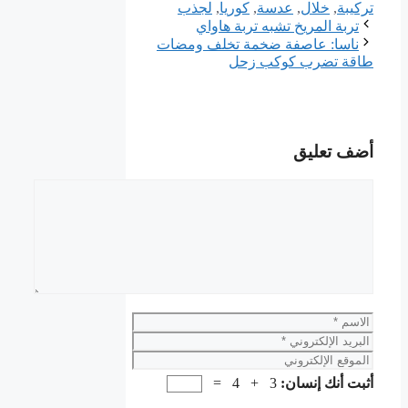
تركيبة
,
خلال
,
عدسة
,
ﻛﻮﺭﻳﺎ
,
ﻟﺠﺬﺏ
تربة المريخ تشبه تربة هاواي
ناسا: عاصفة ضخمة تخلف ومضات
طاقة تضرب كوكب زحل
أضف تعليق
تعليق
الاسم
البريد
الإلكتروني
الموقع
الإلكتروني
أثبت أنك إنسان:
3 + 4 =