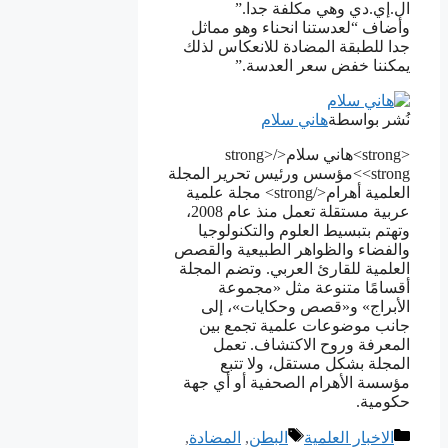
ال.إي.دي وهي مكلفة جدا.”
وأضاف “لعدستنا انحناء وهو مماثل
جدا للطبقة المضادة للانعكاس لذلك
يمكننا خفض سعر العدسة.”
نُشر بواسطة
هاني سلام
<strong>هاني سلام</strong>
<strong>مؤسس ورئيس تحرير المجلة
العلمية أهرام</strong> مجلة علمية
عربية مستقلة تعمل منذ عام 2008،
وتهتم بتبسيط العلوم والتكنولوجيا
والفضاء والظواهر الطبيعية والقصص
العلمية للقارئ العربي. وتضم المجلة
أقسامًا متنوعة مثل «مجموعة
الأبراج» و«قصص وحكايات»، إلى
جانب موضوعات علمية تجمع بين
المعرفة وروح الاكتشاف. تعمل
المجلة بشكل مستقل، ولا تتبع
مؤسسة الأهرام الصحفية أو أي جهة
حكومية.
التصنيفات
الوسوم
الاخبار العلمية
البطن
,
المضادة
,