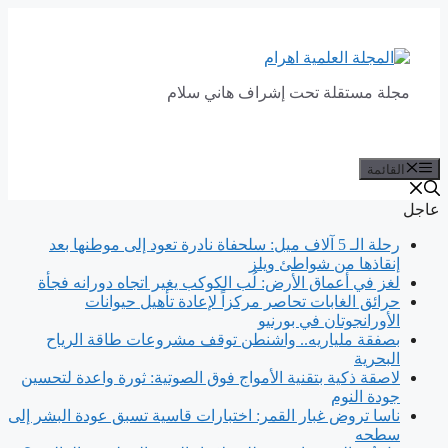
انتقل
إلى
المحتوى
مجلة مستقلة تحت إشراف هاني سلام
القائمة
عاجل
رحلة الـ 5 آلاف ميل: سلحفاة نادرة تعود إلى موطنها بعد
إنقاذها من شواطئ ويلز
لغز في أعماق الأرض: لُب الكوكب يغير اتجاه دورانه فجأة
حرائق الغابات تحاصر مركزاً لإعادة تأهيل حيوانات
الأورانجوتان في بورنيو
بصفقة ملياريه.. واشنطن توقف مشروعات طاقة الرياح
البحرية
لاصقة ذكية بتقنية الأمواج فوق الصوتية: ثورة واعدة لتحسين
جودة النوم
ناسا تروض غبار القمر: اختبارات قاسية تسبق عودة البشر إلى
سطحه