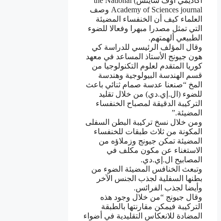
أكاديمي أوف ساينس) the National
Academy of Sciences journal وصف
العلماء كيف أن الخنفساء المضيئة
التي تمثل مصدرا مبهرا وفعالا للضوء
الطبيعي ألهمتهم.
وقال المؤلف الرئيسي للدراسة كي
هون جيونج الأستاذ المساعد في معهد
كوريا المتقدم لعلوم التكنولوجيا من
قسم الهندسة البيولوجية وهندسة
المخ “صنعنا عدسة صمام ثنائي باعث
للضوء (ال.إي.دي) من خلال تقليد
التركيبة الدقيقة لمصباح الخنفساء
المضيئة.”
ومن خلال نسخ تركيبة البطن السفلى
المكونة من ثلاث طبقات للخنفساء
المضيئة تمكن جيونج وزملاؤه من
الاستغناء عن مكون مكلف في
المصابيح ال.إي.دي.
وتبعث الخنافس المضيئة الضوء من
بطنها السفلية لجذب الجنس الآخر
وأيضا لجذب الفرائس.
وقال جيونج “من خلال وجود هذه
التركيبة فيمكن مقارنتها بالطبقة
المضادة للانعكاس التقليدية في أضواء