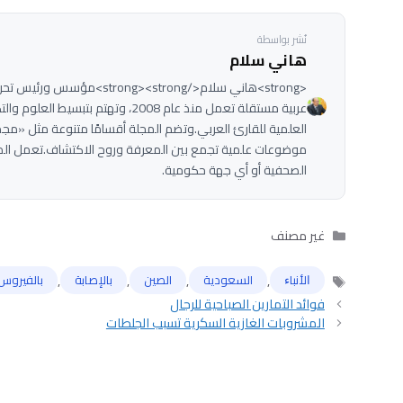
نُشر بواسطة
هاني سلام
عربية مستقلة تعمل منذ عام 2008، وتهت
العلمية للقارئ العربي.وتضم المجلة أقسامًا متنوعة مثل «مج
موضوعات علمية تجمع بين المعرفة وروح الاكتشاف.تعمل الم
الصحفية أو أي جهة حكومية.
التصنيفات
غير مصنف
,
,
,
,
ﺍﻷﻧﺒﺎﺀ
السعودية
الصين
بالإصابة
بالفيروس
الوسوم
فوائد التمارين الصباحية للرجال
المشروبات الغازية السكرية تسبب الجلطات