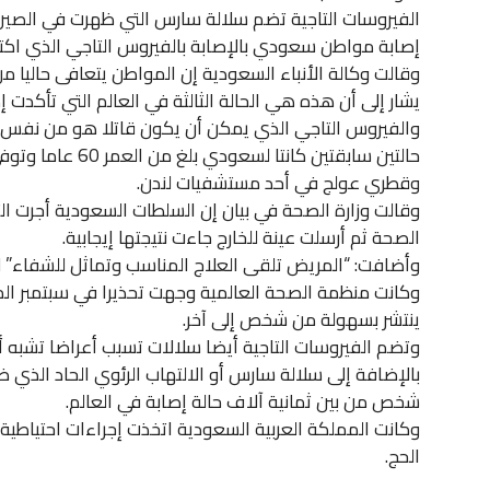
الفيروسات التاجية تضم سلالة سارس التي ظهرت في الصين عام
إصابة مواطن سعودي بالإصابة بالفيروس التاجي الذي اك
وقالت وكالة الأنباء السعودية إن المواطن يتعافى حاليا م
يشار إلى أن هذه هي الحالة الثالثة في العالم التي تأكدت إ
والفيروس التاجي الذي يمكن أن يكون قاتلا هو من نفس 
حالتين سابقتين كانتا
وقطري عولج في أحد مستشفيات لندن.
وقالت وزارة الصحة في بيان إن السلطات السعودية أجرت التحا
الصحة ثم أرسلت عينة للخارج جاءت نتيجتها إيجابية.
وأضافت: “المريض تلقى العلاج المناسب وتماثل للشفاء” لاف
وكانت منظمة الصحة العالمية وجهت تحذيرا في سبتمبر ال
ينتشر بسهولة من شخص إلى آخر.
وتضم الفيروسات التاجية أيضا سلالات تسبب أعراضا تشبه أعر
شخص من بين ثمانية آلاف حالة إصابة في العالم.
وكانت المملكة العربية السعودية اتخذت إجراءات احتياطية 
الحج.