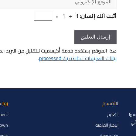
الإلكتروني
أثبت أنك إنسان:
1 + 1 =
هذا الموقع يستخدم خدمة أكيسميت للتقليل من البريد ال
بيانات التعليقات الخاصة بك processed
.
الأقسام
رواب
2008 وتم تأسيسها
التعليم
ment
أي
الاخبار العلمية
down
طب وصحة
ments