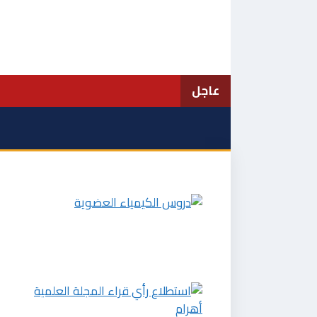
نتقل
لى
لمحتوى
عاجل