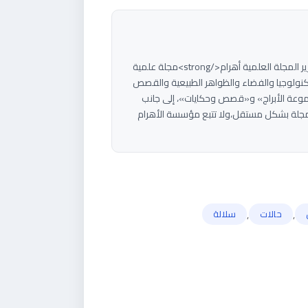
<strong>هاني سلام</strong><strong>مؤسس ورئيس تحرير المجلة العلمية أهرام</strong>مجلة علمية
م بتبسيط العلوم والتكنولوجيا والفضاء والظواهر الطبيعية والقصص
موعة الأبراج» و«قصص وحكايات»، إلى جانب
جلة بشكل مستقل،ولا تتبع مؤسسة الأهرام
,
,
حالات
سلالة