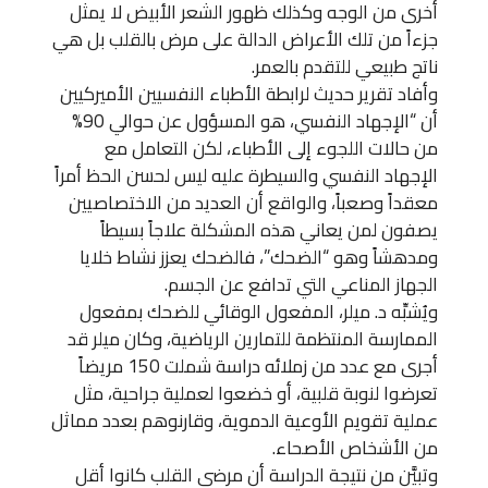
أخرى من الوجه وكذلك ظهور الشعر الأبيض لا يمثل
جزءاً من تلك الأعراض الدالة على مرض بالقلب بل هي
ناتج طبيعي للتقدم بالعمر.
وأفاد تقرير حديث لرابطة الأطباء النفسيين الأميركيين
أن “الإجهاد النفسي، هو المسؤول عن حوالي 90%
من حالات اللجوء إلى الأطباء، لكن التعامل مع
الإجهاد النفسي والسيطرة عليه ليس لحسن الحظ أمراً
معقداً وصعباً، والواقع أن العديد من الاختصاصيين
يصفون لمن يعاني هذه المشكلة علاجاً بسيطاً
ومدهشاً وهو “الضحك”، فالضحك يعزز نشاط خلايا
الجهاز المناعي التي تدافع عن الجسم.
ويُشبِّه د. ميلر، المفعول الوقائي للضحك بمفعول
الممارسة المنتظمة للتمارين الرياضية، وكان ميلر قد
أجرى مع عدد من زملائه دراسة شملت 150 مريضاً
تعرضوا لنوبة قلبية، أو خضعوا لعملية جراحية، مثل
عملية تقويم الأوعية الدموية، وقارنوهم بعدد مماثل
من الأشخاص الأصحاء.
وتبيَّن من نتيجة الدراسة أن مرضى القلب كانوا أقل