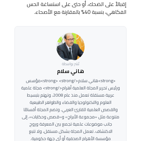
إقبالاً على الضحك، أو حتى على استساغة الحس
الفكاهي، بنسبة 40% بالمقارنة مع الأصحاء.
نُشر بواسطة
هاني سلام
<strong>هاني سلام</strong> <strong>مؤسس
ورئيس تحرير المجلة العلمية أهرام</strong> مجلة علمية
عربية مستقلة تعمل منذ عام 2008، وتهتم بتبسيط
العلوم والتكنولوجيا والفضاء والظواهر الطبيعية
والقصص العلمية للقارئ العربي. وتضم المجلة أقسامًا
متنوعة مثل «مجموعة الأبراج» و«قصص وحكايات»، إلى
جانب موضوعات علمية تجمع بين المعرفة وروح
الاكتشاف. تعمل المجلة بشكل مستقل، ولا تتبع
مؤسسة الأهرام الصحفية أو أي جهة حكومية.