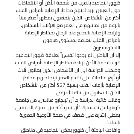
ظهور التجاعيد بالقرب من شحمة الأذن أو الانتفاخات
حول العينين تزيد لديهم مخاطر الإصابة بأمراض القلب
أكثر من الأشخاص، الذين يتمتعون بمظهر أصغر سناً
بالرغم من تماثلهم في العمر مع هؤلاء الأشخاص.
وترتبط الإصابة بالصلع عند الرجال بمخاطر الإصابة
بأمراض القلب لتعلقه بمستوى هرمون
التستوستيرون.
إلا أن الباحثين لم يجدوا تفسيراً لعلاقة ظهور التجاعيد
قرب شحمة الأذن بزيادة مخاطر الإصابة بأمراض القلب.
وخلصت الدراسة الى ان الأشخاص الذين يعانون ثلاث
أو أربع علامات على تقدم العمر تزيد لديهم مخاطر
الإصابة بأزمات القلب بنسبة 57% أكثر من الأشخاص
الذين لا يعانون من تلك الأعراض.
وقالت كاتبة الدراسة د. آن تيبجارج هانسن، من جامعة
كوبنهاغن بالدنمارك “أن تبدو أكبر من عمرك الحقيقى
يعطي إشارة على ضعف في صحة الأوعية الدموية
بالقلب”.
وافادت الباحثة أن ظهور بعض التجاعيد في مناطق