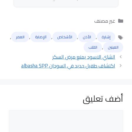
التصنيفات
غير مصنف
,
,
,
,
,
إشارة
الأذن
الأشخاص
ﺍﻹﺻﺎﺑﺔ
العمر
الوسوم
,
العينين
القلب
الشاي الاسود يمنع مرض السكر
اكتشاف طفيل جديد في السودان albasha SPP
أضف تعليق
تعليق