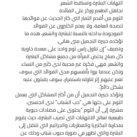
التهابات البشرة وتساقط الشعر.
تجاهل الطعم وركز على الفائدة
الثوم من أقدم الثمار التي كثر الحديث عن فوائدها
للصحة العامة، ولا يعلم الكثيرون عن الفوائد
الموجودة بداخله بالنسبة للبشرة والشعر، هذه ما
تؤكده خبيرة التجميل منى هاني.
وتضيف “إن تناول راس ثوم واحد على معدة خاوية
كل صباح يخلص المرأة من جميع مشاكل البشرة
والشعر. فهي فكرة غير محببة لدى كثير من النساء
ولكن عندما يروا بأنفسهم مدى الفوائد التي سوف
تعم عليهم إثر تناوله باستمرار، سوف يقبلون عليه
بشكل دائم”.
وتؤكد خبيرة التجميل أن من أكثر المشاكل التي يعمل
الثوم على حلها هي “حب الشباب” لدى الجنسين،
مشيرة إلى أن الثوم “يحتوى على مضادات حيوية
طبيعية تعالج الالتهابات التي تصيب البشرة، حيث يقوم
بمحاربة البكتيريا والفطريات والجراثيم التي تنتقل إلى
البشرة والتي تظهر في صورة حبوب شباب وذلك عن