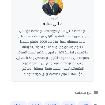
نُشر بواسطة
هاني سلام
<strong>هاني سلام</strong> <strong>مؤسس
ورئيس تحرير المجلة العلمية أهرام</strong> مجلة علمية
عربية مستقلة تعمل منذ عام 2008، وتهتم بتبسيط
العلوم والتكنولوجيا والفضاء والظواهر الطبيعية
والقصص العلمية للقارئ العربي. وتضم المجلة أقسامًا
متنوعة مثل «مجموعة الأبراج» و«قصص وحكايات»، إلى
جانب موضوعات علمية تجمع بين المعرفة وروح
الاكتشاف. تعمل المجلة بشكل مستقل، ولا تتبع
مؤسسة الأهرام الصحفية أو أي جهة حكومية.
التصنيفات
غير مصنف
,
,
,
,
,
ﺍﻷﻧﺒﺎﺀ
البشرة
التغذية
التفاح
التهابات