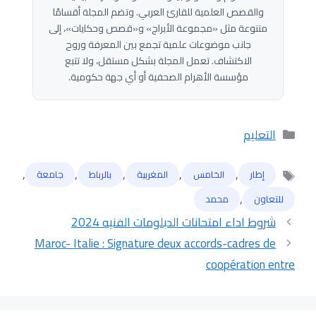
والقصص العلمية للقارئ العربي. وتضم المجلة أقسامًا
متنوعة مثل «مجموعة الأبراج» و«قصص وحكايات»، إلى
جانب موضوعات علمية تجمع بين المعرفة وروح
الاكتشاف. تعمل المجلة بشكل مستقل، ولا تتبع
مؤسسة الأهرام الصحفية أو أي جهة حكومية.
التصنيفات
التعليم
,
,
,
,
,
إطار
الخامس
المغربية
بالرباط
ﺟﺎﻣﻌﺔ
الوسوم
,
للتعاون
محمد
شروط اداء امتحانات الدبلومات الفنيه 2024
Maroc- Italie : Signature deux accords-cadres de
coopération entre