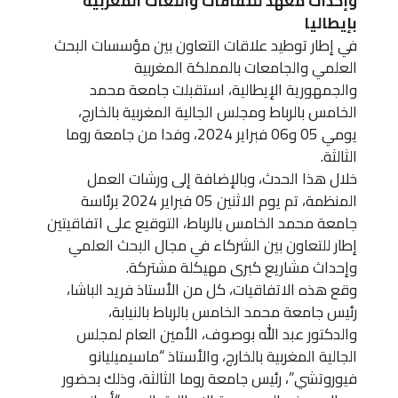
وإحداث معهد للثقافات واللغات المغربية
بإيطاليا
في إطار توطيد علاقات التعاون بين مؤسسات البحث
العلمي والجامعات بالمملكة المغربية
والجمهورية الإيطالية، استقبلت جامعة محمد
الخامس بالرباط ومجلس الجالية المغربية بالخارج،
يومي 05 و06 فبراير 2024، وفدا من جامعة روما
الثالثة.
خلال هذا الحدث، وبالإضافة إلى ورشات العمل
المنظمة، تم يوم الاثنين 05 فبراير 2024 برئاسة
جامعة محمد الخامس بالرباط، التوقيع على اتفاقيتين
إطار للتعاون بين الشركاء في مجال البحث العلمي
وإحداث مشاريع كبرى مهيكلة مشتركة.
وقع هذه الاتفاقيات، كل من الأستاذ فريد الباشا،
رئيس جامعة محمد الخامس بالرباط بالنيابة،
والدكتور عبد الله بوصوف، الأمين العام لمجلس
الجالية المغربية بالخارج، والأستاذ “ماسيميليانو
فيوروتشي”، رئيس جامعة روما الثالثة، وذلك بحضور