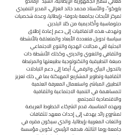
معالي سفير الجمهورية الإيطالية، السيد “أرماندو
باروكو”، والأستاذ ﻣﺤﻤﺪ ﺧﺎﻟﺪ اﻟﻐﺰاﻟﻲ، المدير التنفيذي
لمركز الأبحاث بجاﻣﻌﺔ ﺑﺎدوﻓﺎ- بإيطاليا، وعدة شخصيات
دبلوماسية وأكاديمية من كلا البلدين.
وتهدف هذه الاتفاقيات إلى دعم إعادة إطلاق
سياسة تدويل متعددة الأبعاد والمتعلقة بالأنشطة
البحثية (في مجالات الهجرة والتنوع الاجتماعي
والثقافي واللغوي والديني، وكذلك الأنشطة ذات
صبغة التطبيقية والتكنولوجية بطبيعتها والمرتبطة
بالتحول البيئي والرقمي)، أيضا إلى دعم التبادلات
الثقافية وتطوير المشاريع المهيكلة بما في ذلك تعزيز
التطبيق المباشر، واستعمال المعرفة العلمية
للمساهمة في التنمية الاجتماعية والثقافية
والاقتصادية للمجتمع.
وبهذه المناسبة، قدم الشركاء الخطوط العريضة
لمشروع رائد يهدف إلى إحداث معهد للثقافات
واللغات المغربية بإيطاليا، والذي سيكون مقره في
جامعة روما الثالثة، هدفه الرئيسي تكوين مؤسسة