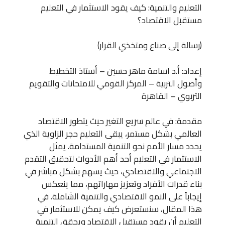
التعليم والتنمية: كيف يقود الاستثمار في التعليم
مستقبل الاقتصاد؟
(رسالة إلى صناع ومتخذي القرار)
إعداد: أ.د اسامة ماهر حسين – أستاذ التخطيط
وأصول التربية – المركز القومي للامتحانات والتقويم
التربوي – القاهرة
مقدمة: في عالم سريع التغير حيث يتطور الاقتصاد
العالمي بشكل مستمر، يبقى التعليم حجر الزاوية الذي
يحدد مسار الأمم نحو التنمية المستدامة. يمثل
الاستثمار في التعليم أحد أهم الأدوات لتحقيق التقدم
الاجتماعي والاقتصادي، حيث يسهم بشكل مباشر في
بناء قدرات الأفراد وتعزيز مهاراتهم، مما ينعكس
إيجاباً على النمو الاقتصادي والتنمية الشاملة. في
هذا المقال، سنستعرض كيف يمكن للاستثمار في
التعليم أن يقود مستقبل الاقتصاد ويحقق التنمية