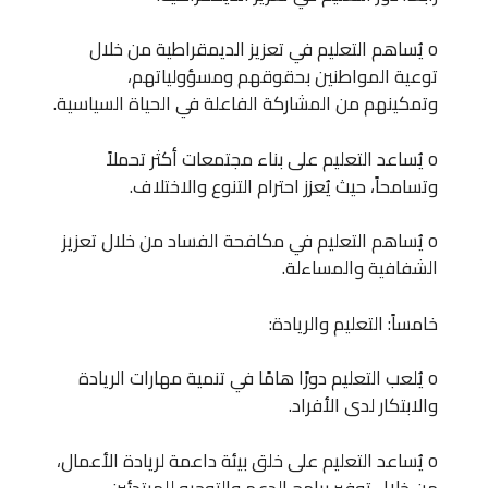
o يُساهم التعليم في تعزيز الديمقراطية من خلال
توعية المواطنين بحقوقهم ومسؤولياتهم،
وتمكينهم من المشاركة الفاعلة في الحياة السياسية.
o يُساعد التعليم على بناء مجتمعات أكثر تحملاً
وتسامحاً، حيث يُعزز احترام التنوع والاختلاف.
o يُساهم التعليم في مكافحة الفساد من خلال تعزيز
الشفافية والمساءلة.
خامساً: التعليم والريادة:
o يُلعب التعليم دورًا هامًا في تنمية مهارات الريادة
والابتكار لدى الأفراد.
o يُساعد التعليم على خلق بيئة داعمة لريادة الأعمال،
من خلال توفير برامج الدعم والتوجيه للمبتدئين.