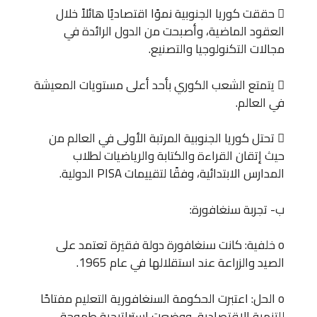
 حققت كوريا الجنوبية نموًا اقتصاديًا هائلاً خلال
العقود الماضية، وأصبحت من الدول الرائدة في
مجالات التكنولوجيا والتصنيع.
 يتمتع الشعب الكوري بأحد أعلى مستويات المعيشة
في العالم.
 تحتل كوريا الجنوبية المرتبة الأولى في العالم من
حيث إتقان القراءة والكتابة والرياضيات لطلاب
المدارس الابتدائية، وفقًا لتقييمات PISA الدولية.
ب‌- تجربة سنغافورة:
o خلفية: كانت سنغافورة دولة فقيرة تعتمد على
الصيد والزراعة عند استقلالها في عام 1965.
o الحل: اعتبرت الحكومة السنغافورية التعليم مفتاحًا
للتنمية الاقتصادية، ووضعت استراتيجية طموحة