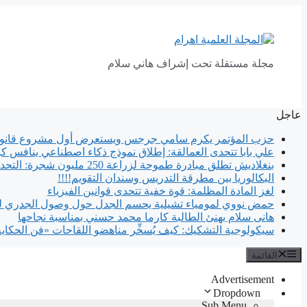
انتقل
إلى
المحتوى
مجلة مستقلة تحت إشراف هاني سلام
عاجل
حزب المؤتمر يكرم سامي جرجس ويستعرض أول مشروع قانون
علي بابا تتحدى العمالقة: إطلاق نموذج ذكاء اصطناعي ينافس كب
بنغلاديش تطلق مبادرة طموحة لزراعة 250 مليون شجرة: التحدي يكمن في الاستدامة
البكالوريا بين مطرقة التدريس وسندان التقويم!!!!
لغز المادة المظلمة: قوة خفية تتحدى قوانين الفيزياء
حمض نووي لمومياء تشيلية يحسم الجدل حول وصول الجدري لل
هانى سلام يهنئ الطالبة كارما محمد حسني بمناسبة نجاحها
سيكولوجية التشكيك: كيف يُسخِّر مناهضو اللقاحات «فن الحكاي
القائمة
Advertisement
Dropdown
Sub Menu