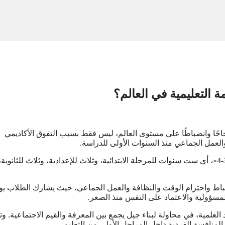
مة التعليمية في العالم؟
ثر الأنظمة التعليمية نجاحًا وانضباطًا على مستوى العالم، ليس فقط بسبب التفوق الأكاديمي
والعمل الجماعي منذ السنوات الأولى للدراسة.
ويعتمد النظام التعليمي الياباني على هيكل دراسي يعرف بنظام «6-3-3-4»، أي ست سنوات للمرحلة الابتدائية، وثلاث للإعدادية، وثلاث للثانو
نضباط واحترام الوقت والنظافة والعمل الجماعي، حيث يشارك الطلاب يوم
ؤولية والاعتماد على النفس منذ الصغر.
 العلمية، في محاولة لبناء جيل يجمع بين المعرفة والقيم الاجتماعية. و
 المنافسة الفردية داخل المراحل الأولى من التعليم.