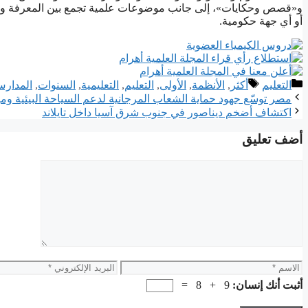
و«قصص وحكايات»، إلى جانب موضوعات علمية تجمع بين المعرفة ورو
أو أي جهة حكومية.
التصنيفات
الوسوم
التعليم
أكثر
,
الأنظمة
,
الأولى
,
التعليم
,
التعليمية
,
السنوات
,
ﺍﻟﻤﺪﺍﺭ
مصر توسّع جهود حماية الشعاب المرجانية لدعم السياحة البيئية ومو
اكتشاف أضخم ديناصور في جنوب شرق آسيا داخل تايلاند
أضف تعليق
تعليق
الاسم
البريد
الإلكتروني
أثبت أنك إنسان:
9 + 8 =