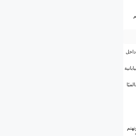
م
 داخل
بانية
ميًا
ئيس تحرير المجلة العلمية أهرام</strong>مجلة علمية عربية مستقلة تعمل منذ عام 2008، وتهتم