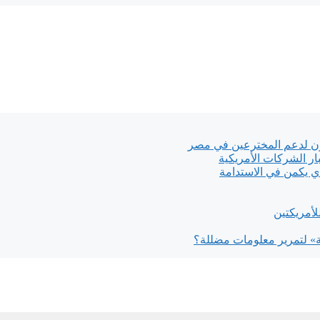
 لدعم المخترعين في مصر
ار الشركات الأمريكية
أمريكتين
ة» لتمرير معلومات مضللة؟