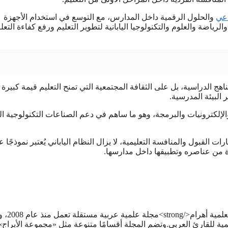
اعي
والحلول الرقمية داخل المدارس، مع التوسع في استخدام الأجهزة
لرياضة والعلوم والتكنولوجيا اليابانية لتطوير التعليم ورفع كفاءة التعل
ناهج الدراسية، بل على الثقافة المجتمعية التي تمنح التعليم قيمة كبيرة
البيئة المدرسية.
لإلكترونيات والبرمجة، وهو ما ساهم في دعم الصناعات التكنولوجية اليا
لقبول والمنافسة التعليمية، لا يزال النظام الياباني يُعتبر نموذجًا عال
دة من عناصره وتطبيقها داخل مدارسها.
<strong>هاني سلام</strong><strong>مؤسس ور
مية للقارئ العربي.وتضم المجلة أقسامًا متنوعة مثل «مجموعة الأبراج»