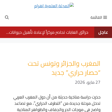
نتقل
لى
لمحتوى
القائمة
عاجل
حرائق الغابات تحاصر مركزاً لإعادة تأهيل حيوانات الأورانجوتان في بورنيو
المغرب والجزائر وتونس تحت
“حصار حراري” جديد
27 مايو، 2026
حذرت دراسة مناخية حديثة من أن دول المغرب العربي
تدخل مرحلة جديدة من “التطرف الحراري”، مع تصاعد
واضح في موجات الحر والجفاف والظواهر المناخية