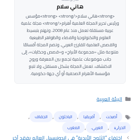
هاني سلام
<strong>هاني سلام</strong> <strong>مؤسس
ورئيس تحرير المجلة العلمية أهرام</strong> مجلة علمية
عربية مستقلة تعمل منذ عام 2008، وتهتم بتبسيط
العلوم والتكنولوجيا والفضاء والظواهر الطبيعية
والقصص العلمية للقارئ العربي. وتضم المجلة أقسامًا
متنوعة مثل «مجموعة الأبراج» و«قصص وحكايات»، إلى
جانب موضوعات علمية تجمع بين المعرفة وروح
الاكتشاف. تعمل المجلة بشكل مستقل، ولا تتبع
مؤسسة الأهرام الصحفية أو أي جهة حكومية.
التصنيفات
البيئة العربية
,
,
,
,
أصبحت
أفريقيا
الباحثون
الجفاف
الوسوم
,
,
ﺍﻟﺤﺮﺍﺭﺓ
العربي.
المغرب
اختفاء “الثلوج الأبدية” في إندونيسيا.. العالم يفقد آخر