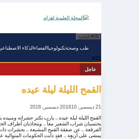
انتقل
إلى
المحتوى
القائمة
طب وصحة
تكنولوجيا
الفضاء
الذكاء الاصطناعي
عاجل
ﺍﻟﻘﻤﺢ ﺍﻟﻠﻴﻠﺔ ﻟﻴﻠﺔ ﻋﻴﺪﻩ
21 ديسمبر، 2018
10 ديسمبر، 2018
ﺍﻟﻘﻤﺢ ﺍﻟﻠﻴﻠﺔ ﻟﻴﻠﺔ ﻋﻴﺪﻩ .. ﻳﺎﺭﺏ ﺗﻜﺘﺮ ﺣﺸﺮﺍﺗﻪ ﻭﻣﺒﻴﺪﻩ
ﻳﺤﺘﺴﻴﺎﻥ ﺷﺮﺍﺏ ﺍﻟﺸﻌﻴﺮ ﻣﻌﺎً .. ﻭﻳﺘﺠﺎﺫﺑﺎﻥ ﺃﻃﺮﺍﻑ ﺍﻟﺤﺪﻳ
ﺍﻟﻔﺮﻗﻌﺔ .. ﻋﻦ ﺻﻔﻘﺔ ﺍﻟﻘﻤﺢ ﺍﻟﻤﺸﺒﻌﺔ .. ﺑﺤﺸﺮﺍﺕ ﺫﺍﺕ 
ﻳﻤﺸﻰ ﻋﻠﻰ ﺃﺭﺑﻌﺔ .. ﻓﻘﺪ ﺩﺃﺑﺖ ﺍﻟﺤﻜﻮﻣﺎﺕ ﺍﻟﻤﺘﻮﺍﻟﻴﺔ ﻋﻠﻰ