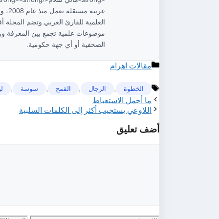
عربية
العلمية للقارئ العربي.وتضم المجلة 
موضوعات علمية تجمع بين المعرفة ور
الصحفية أو أي جهة حكومية.
التصنيفات
مقالات اهرام
,
,
,
,
ﺍﻟﺨﻄﻮﺓ
الرجال
ﺍﻟﻘﻤﺢ
سوسة
لي
الوسوم
ﻣﺎ ﺃﺟﻤﻞ ﺍﻻﺳﺘﻌﺒﺎﻁ
ﺍﻟﻼﻭﻋﻲ ﻳﺴﺘﺠﻴﺐ ﺃﻛﺜﺮ ﺇﻟﻰ ﺍﻟﻜﻠﻤﺎﺕ ﺍﻟﺴﻠﺒﻴﺔ
أضف تعليق
تعليق