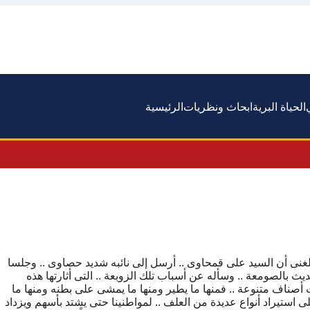
الحياة البرية
ابحاث ونظريات
الرئيسية
 ﺑﻠﻐﻨﻰ ﺃﻥ ﺍﻟﺴﻴﺪ ﻋﻠﻰ ﻗﻤﺤﺎﻭﻯ .. ﺃﺭﺳﻞ ﺇﻟﻰ ﻧﺎﺋﺒﻪ ﺷﺪﻳﺪ ﺣﺼﺎﻭﻯ .. ﻭﺟﻠﺴﺎ
ﺚ ﺑﺎﻟﺼﻮﻣﻌﺔ .. ﻭﺳﺄﻟﻪ ﻋﻦ ﺃﺳﺒﺎﺏ ﺗﻠﻚ ﺍﻟﺰﻭﺑﻌﺔ .. ﺍﻟﺘﻰ ﺃﺛﺎﺭﺗﻬﺎ ﻫﺬﻩ
ﺃﺻﻨﺎﻑ ﻣﺘﻨﻮﻋﺔ .. ﻓﻤﻨﻬﺎ ﻣﺎ ﻳﻄﻴﺮ ﻭﻣﻨﻬﺎ ﻣﺎ ﻳﻤﺸﻰ ﻋﻠﻰ ﺑﻄﻨﻪ ﻭﻣﻨﻬﺎ ﻣﺎ
 ﺍﺳﺘﻴﺮﺍﺩ ﺃﻧﻮﺍﻉ ﻋﺪﻳﺪﺓ ﻣﻦ ﺍﻟﻌﻠﻒ .. ﻟﻤﻮﺍﻃﻨﻴﻨﺎ ﺣﺘﻰ ﻳﺸﺘﺪ ﺑﺄﺳﻬﻢ ﻭﻳﺰﺩﺍﺩ