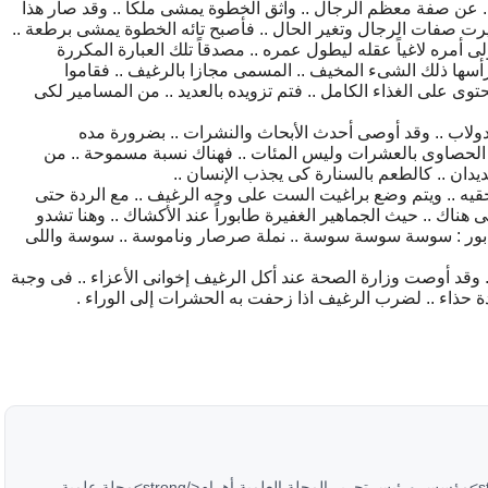
. ﻋﻦ ﺻﻔﺔ ﻣﻌﻈﻢ ﺍﻟﺮﺟﺎﻝ .. ﻭﺍﺛﻖ ﺍﻟﺨﻄﻮﺓ ﻳﻤﺸﻰ ﻣﻠﻜﺎً .. ﻭﻗﺪ ﺻﺎﺭ ﻫﺬﺍ
ﻐﻴﺮﺕ ﺻﻔﺎﺕ ﺍﻟﺮﺟﺎﻝ ﻭﺗﻐﻴﺮ ﺍﻟﺤﺎﻝ .. ﻓﺄﺻﺒﺢ ﺗﺎﺋﻪ ﺍﻟﺨﻄﻮﺓ ﻳﻤﺸﻰ ﺑﺮﻃﻌﺔ ..
ﻟﻰ ﺃﻣﺮﻩ ﻻﻏﻴﺎً ﻋﻘﻠﻪ ﻟﻴﻄﻮﻝ ﻋﻤﺮﻩ .. ﻣﺼﺪﻗﺎً ﺗﻠﻚ ﺍﻟﻌﺒﺎﺭﺓ ﺍﻟﻤﻜﺮﺭﺓ
ﺭﺃﺳﻬﺎ ﺫﻟﻚ ﺍﻟﺸﻰﺀ ﺍﻟﻤﺨﻴﻒ .. ﺍﻟﻤﺴﻤﻰ ﻣﺠﺎﺯﺍ ﺑﺎﻟﺮﻏﻴﻒ .. ﻓﻘﺎﻣﻮﺍ
ﻮﻯ ﻋﻠﻰ ﺍﻟﻐﺬﺍﺀ ﺍﻟﻜﺎﻣﻞ .. ﻓﺘﻢ ﺗﺰﻭﻳﺪﻩ ﺑﺎﻟﻌﺪﻳﺪ .. ﻣﻦ ﺍﻟﻤﺴﺎﻣﻴﺮ ﻟﻜﻰ
ﻟﺪﻭﻻﺏ .. ﻭﻗﺪ ﺃﻭﺻﻰ ﺃﺣﺪﺙ ﺍﻷﺑﺤﺎﺙ ﻭﺍﻟﻨﺸﺮﺍﺕ .. ﺑﻀﺮﻭﺭﺓ ﻣﺪﻩ
 ﺍﻟﺤﺼﺎﻭﻯ ﺑﺎﻟﻌﺸﺮﺍﺕ ﻭﻟﻴﺲ ﺍﻟﻤﺌﺎﺕ .. ﻓﻬﻨﺎﻙ ﻧﺴﺒﺔ ﻣﺴﻤﻮﺣﺔ .. ﻣﻦ
ﻟﺪﻳﺪﺍﻥ .. ﻛﺎﻟﻄﻌﻢ ﺑﺎﻟﺴﻨﺎﺭﺓ ﻛﻰ ﻳﺠﺬﺏ ﺍﻹﻧﺴﺎﻥ ..
ﻘﻴﻪ .. ﻭﻳﺘﻢ ﻭﺿﻊ ﺑﺮﺍﻏﻴﺖ ﺍﻟﺴﺖ ﻋﻠﻰ ﻭﺟﻪ ﺍﻟﺮﻏﻴﻒ .. ﻣﻊ ﺍﻟﺮﺩﺓ ﺣﺘﻰ
 ﻫﻨﺎﻙ .. ﺣﻴﺚ ﺍﻟﺠﻤﺎﻫﻴﺮ ﺍﻟﻐﻔﻴﺮﺓ ﻃﺎﺑﻮﺭﺍً ﻋﻨﺪ ﺍﻷﻛﺸﺎﻙ .. ﻭﻫﻨﺎ ﺗﺸﺪﻭ
ﺑﻮﺭ : ﺳﻮﺳﺔ ﺳﻮﺳﺔ ﺳﻮﺳﺔ .. ﻧﻤﻠﺔ ﺻﺮﺻﺎﺭ ﻭﻧﺎﻣﻮﺳﺔ .. ﺳﻮﺳﺔ ﻭﺍﻟﻠﻰ
ﻭﻗﺪ ﺃﻭﺻﺖ ﻭﺯﺍﺭﺓ ﺍﻟﺼﺤﺔ ﻋﻨﺪ ﺃﻛﻞ ﺍﻟﺮﻏﻴﻒ ﺇﺧﻮﺍﻧﻰ ﺍﻷﻋﺰﺍﺀ .. ﻓﻰ ﻭﺟﺒﺔ
ﺮﺩﺓ ﺣﺬﺍﺀ .. ﻟﻀﺮﺏ ﺍﻟﺮﻏﻴﻒ ﺍﺫﺍ ﺯﺣﻔﺖ ﺑﻪ ﺍﻟﺤﺸﺮﺍﺕ ﺇﻟﻰ ﺍﻟﻮﺭﺍﺀ .
<strong>هاني سلام</strong><strong>مؤسس ورئيس تحرير المجلة العلمية أهرام</strong>مجلة علمية