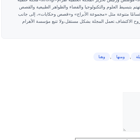
 مستقلة تعمل منذ عام 2008، وتهتم بتبسيط العلوم والتكنولوجيا والفضاء والظواهر الطبيعية والقصص
أقسامًا متنوعة مثل «مجموعة الأبراج» و«قصص وحكايات»، إلى جانب
وح الاكتشاف.تعمل المجلة بشكل مستقل،ولا تتبع مؤسسة الأهرام
,
,
لة
ومنها
ﻭﻫﻨﺎ