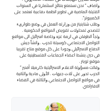
ﻭﺍﺿﺎﻑ ” ﻧﺤﻦ ﻧﺴﺘﻤﺘﻊ ﺑﻨﺘﺎﺋﺞ ﺍﺳﺘﺜﻤﺎﺭﻧﺎ ﻓﻲ ﺍﻟﺴﻨﻮﺍﺕ
ﺍﻟﻘﻠﻴﻠﺔ ﺍﻟﻤﺎﺿﻴﺔ ﻓﻲ ﺗﻄﻮﻳﺮ ﺍﻧﻈﻤﺔ ﺩﻓﺎﻋﻴﺔ ﺗﻌﺘﻤﺪ ﻋﻠﻰ
ﺍﻟﻜﻤﺒﻴﻮﺗﺮ “.
ﻭﻃﻠﺐ ﺷﺘﺎﻳﻨﻴﺘﺰ ﻣﻦ ﻭﺯﺍﺭﺗﻪ ﺍﻟﻌﻤﻞ ﻓﻲ ﻭﺿﻊ ﻃﻮﺍﺭﻱﺀ
ﻟﻠﺘﺼﺪﻱ ﻟﻤﺤﺎﻭﻻﺕ ﺗﻘﻮﻳﺾ ﺍﻟﻤﻮﺍﻗﻊ ﺍﻟﺤﻜﻮﻣﻴﺔ .
ﻭﻟﺠﺄ ﺍﻟﻄﺮﻓﺎﻥ ﻓﻲ ﺍﺯﻣﺔ ﻏﺰﺓ ﻭﺧﺎﺻﺔ ﺍﺳﺮﺍﺋﻴﻞ ﺍﻟﻰ ﻣﻮﺍﻗﻊ
ﺍﻟﺘﻮﺍﺻﻞ ﺍﻻﺟﺘﻤﺎﻋﻲ ﻛﻮﺳﻴﻠﺔ ﻟﻠﺤﺮﺏ . ﻭﺍﻧﺸﺄ ﺟﻴﺶ
ﺍﻟﺪﻓﺎﻉ ﺍﻻﺳﺮﺍﺋﻴﻠﻲ ﻭﺟﻮﺩﺍ ﻋﻠﻰ ﻛﻞ ﻣﻮﻗﻊ ﻣﺘﺎﺡ ﺗﻘﺮﻳﺒﺎ
ﻓﻲ ﺣﻴﻦ ﻳﻨﺸﻂ ﺍﻋﻀﺎﺀ ﺍﻟﺠﻤﺎﻋﺎﺕ ﺍﻟﻔﻠﺴﻄﻴﻨﻴﺔ ﻋﻠﻰ
ﻣﻮﻗﻊ ﺗﻮﻳﺘﺮ .
ﻭﻗﺎﻟﺖ ﻣﺴﺆﻭﻟﺔ ﺍﻻﻋﻼﻡ ﺍﻻﺳﺮﺍﺋﻴﻠﻴﺔ ﻛﺎﺭﻣﻴﻼ ﺃﻓﻨﻴﺮ ”
ﺍﻟﺤﺮﺏ ﺗﺪﻭﺭ ﻋﻠﻰ ﺛﻼﺙ ﺟﺒﻬﺎﺕ . ﺍﻷﻭﻟﻰ ﻣﺎﺩﻳﺔ ﻭﺍﻟﺜﺎﻧﻴﺔ
ﻓﻲ ﻣﻮﺍﻗﻊ ﺍﻟﺘﻮﺍﺻﻞ ﺍﻻﺟﺘﻤﺎﻋﻲ ﻭﺍﻟﺜﺎﻟﺜﺔ ﻓﻲ ﺍﻟﻔﻀﺎﺀ
ﺍﻻﻓﺘﺮﺍﺿﻲ