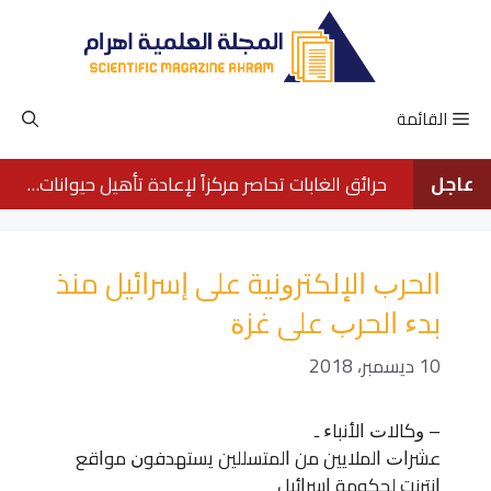
نتقل
لى
لمحتوى
القائمة
عاجل
حرائق الغابات تحاصر مركزاً لإعادة تأهيل حيوانات الأورانجوتان في بورنيو
ﺍﻟﺤﺮﺏ ﺍﻹﻟﻜﺘﺮﻭﻧﻴﺔ ﻋﻠﻰ ﺇﺳﺮﺍﺋﻴﻞ ﻣﻨﺬ
ﺑﺪﺀ ﺍﻟﺤﺮﺏ ﻋﻠﻰ ﻏﺰﺓ
10 ديسمبر، 2018
– ﻭﻛﺎﻻﺕ ﺍﻷﻧﺒﺎﺀ ـ
ﻋﺸﺮﺍﺕ ﺍﻟﻤﻼﻳﻴﻦ ﻣﻦ ﺍﻟﻤﺘﺴﻠﻠﻴﻦ ﻳﺴﺘﻬﺪﻓﻮﻥ ﻣﻮﺍﻗﻊ
ﺍﻧﺘﺮﻧﺖ ﻟﺤﻜﻮﻣﺔ ﺍﺳﺮﺍﺋﻴﻞ