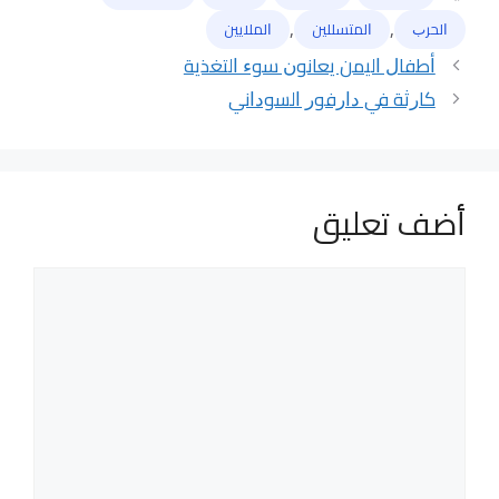
الوسوم
,
,
ﺍﻟﺤﺮﺏ
ﺍﻟﻤﺘﺴﻠﻠﻴﻦ
ﺍﻟﻤﻼﻳﻴﻦ
ﺃﻃﻔﺎﻝ ﺍﻟﻴﻤﻦ ﻳﻌﺎﻧﻮﻥ ﺳﻮﺀ ﺍﻟﺘﻐﺬﻳﺔ
ﻛﺎﺭﺛﺔ ﻓﻲ ﺩﺍﺭﻓﻮﺭ ﺍﻟﺴﻮﺩﺍﻧﻲ
أضف تعليق
تعليق