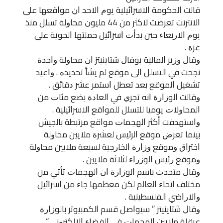
ﻗﺎﻟﺖ ﺍﻟﺤﻜﻮﻣﺔ ﺍﻻﺳﺮﺍﺋﻴﻠﻴﺔ ﻳﻮﻡ ﺍﻻﺣﺪ ﺍﻥ ﻣﻮﺍﻗﻌﻬﺎ ﻋﻠﻰ
ﺍﻻﻧﺘﺮﻧﺖ ﺗﻌﺮﺿﺖ ﻻﻛﺜﺮ ﻣﻦ 44 ﻣﻠﻴﻮﻥ ﻣﺤﺎﻭﻟﺔ ﺗﺴﻠﻞ ﻣﻨﺬ
ﻳﻮﻡ ﺍﻻﺭﺑﻌﺎﺀ ﺣﻴﻦ ﺑﺪﺃﺕ ﺍﺳﺮﺍﺋﻴﻞ ﺣﻤﻠﺘﻬﺎ ﺍﻟﺠﻮﻳﺔ ﻋﻠﻰ
ﻏﺰﺓ .
ﻭﻗﺎﻝ ﻭﺯﻳﺮ ﺍﻟﻤﺎﻟﻴﺔ ﻳﻮﻓﺎﻝ ﺷﺘﺎﻳﻨﻴﺘﺰ ﺍﻥ ﻣﺤﺎﻭﻟﺔ ﻭﺍﺣﺪﺓ
ﻧﺠﺤﺖ ﻓﻲ ﺍﻟﺘﺴﻠﻞ ﺍﻟﻰ ﻣﻮﻗﻊ ﻟﻢ ﻳﺸﺄ ﺗﺤﺪﻳﺪﻩ . ﻭﺍﻋﻴﺪ
ﺗﺸﻐﻴﻞ ﺍﻟﻤﻮﻗﻊ ﺑﻌﺪ ﺗﻌﻄﻞ ﺍﺳﺘﻤﺮ ﻋﺸﺮ ﺩﻗﺎﺋﻖ .
ﻭﻗﺎﻟﺖ ﺍﻟﻮﺯﺍﺭﺓ ﺍﻧﻪ ﺗﺠﺮﻱ ﻓﻲ ﺍﻟﻌﺎﺩﺓ ﺑﻀﻊ ﻣﺌﺎﺕ ﻣﻦ
ﺍﻟﻤﺤﺎﻭﻻﺕ ﻳﻮﻣﻴﺎ ﻟﻠﺘﺴﻠﻞ ﻟﻠﻤﻮﺍﻗﻊ ﺍﻻﺳﺮﺍﺋﻴﻠﻴﺔ .
ﻭﺍﺳﺘﻬﺪﻓﺖ ﺃﻛﺜﺮ ﺍﻟﻬﺠﻤﺎﺕ ﻣﻮﺍﻗﻊ ﻣﺮﺗﺒﻄﺔ ﺑﺎﻟﺠﻴﺶ
ﺑﻴﻨﻤﺎ ﺗﻌﺮﺽ ﻣﻮﻗﻊ ﺍﻟﺮﺋﻴﺲ ﻟﻌﺸﺮﺓ ﻣﻼﻳﻴﻦ ﻣﺤﺎﻭﻟﺔ
ﺍﺧﺘﺮﺍﻕ ﻭﻣﻮﻗﻊ ﻭﺯﺍﺭﺓ ﺍﻟﺨﺎﺭﺟﻴﺔ ﻟﺴﺒﻌﺔ ﻣﻼﻳﻴﻦ ﻣﺤﺎﻭﻟﺔ
ﻭﻣﻮﻗﻊ ﺭﺋﻴﺲ ﺍﻟﻮﺯﺭﺍﺀ ﻟﺜﻼﺛﺔ ﻣﻼﻳﻴﻦ .
ﻭﻗﺎﻝ ﻣﺘﺤﺪﺙ ﺑﺎﺳﻢ ﺍﻟﻮﺯﺍﺭﺓ ﺍﻥ ﺍﻟﻬﺠﻤﺎﺕ ﺗﺄﺗﻲ ﻣﻦ
ﻣﺨﺘﻠﻒ ﺍﻧﺤﺎﺀ ﺍﻟﻌﺎﻟﻢ ﻟﻜﻦ ﻣﻌﻈﻤﻬﺎ ﺟﺎﺀ ﻣﻦ ﺍﺳﺮﺍﺋﻴﻞ
ﻭﺍﻻﺭﺍﺿﻲ ﺍﻟﻔﻠﺴﻄﻴﻨﻴﺔ .
ﻭﻗﺎﻝ ﺷﺘﺎﻳﻨﻴﺘﺰ ” ﺳﻴﻮﺍﺻﻞ ﻗﺴﻢ ﺍﻟﻜﻤﺒﻴﻮﺗﺮ ﺑﺎﻟﻮﺯﺍﺭﺓ
ﻋﺮﻗﻠﺔ ﻣﻼﻳﻴﻦ ﺍﻟﻬﺠﻤﺎﺕ ﻓﻲ ﺍﻟﻔﻀﺎﺀ ﺍﻻﻟﻜﺘﺮﻭﻧﻲ “.