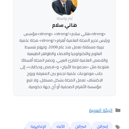
نُشر بواسطة
هاني سلام
<strong>هاني سلام</strong> <strong>مؤسس
ورئيس تحرير المجلة العلمية أهرام</strong> مجلة علمية
عربية مستقلة تعمل منذ عام 2008، وتهتم بتبسيط
العلوم والتكنولوجيا والفضاء والظواهر الطبيعية
والقصص العلمية للقارئ العربي. وتضم المجلة أقسامًا
متنوعة مثل «مجموعة الأبراج» و«قصص وحكايات»، إلى
جانب موضوعات علمية تجمع بين المعرفة وروح
الاكتشاف. تعمل المجلة بشكل مستقل، ولا تتبع
مؤسسة الأهرام الصحفية أو أي جهة حكومية.
التصنيفات
البيئة العربية
,
,
,
,
ﺇﺳﺮﺍﺋﻴﻞ
ﺍﺳﺮﺍﺋﻴﻞ
ﺍﻷﻧﺒﺎﺀ
ﺍﻹﻟﻜﺘﺮﻭﻧﻴﺔ