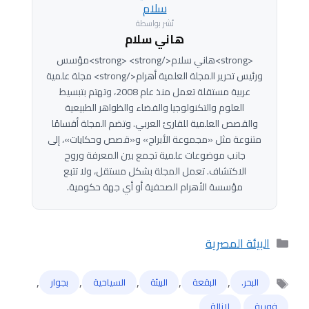
نُشر بواسطة
هاني سلام
<strong>هاني سلام</strong> <strong>مؤسس
ورئيس تحرير المجلة العلمية أهرام</strong> مجلة علمية
عربية مستقلة تعمل منذ عام 2008، وتهتم بتبسيط
العلوم والتكنولوجيا والفضاء والظواهر الطبيعية
والقصص العلمية للقارئ العربي. وتضم المجلة أقسامًا
متنوعة مثل «مجموعة الأبراج» و«قصص وحكايات»، إلى
جانب موضوعات علمية تجمع بين المعرفة وروح
الاكتشاف. تعمل المجلة بشكل مستقل، ولا تتبع
مؤسسة الأهرام الصحفية أو أي جهة حكومية.
التصنيفات
البيئة المصرية
,
,
,
,
,
البحر.
البقعة
البيئة
السياحية
بجوار
الوسوم
,
فورية
لإزالة