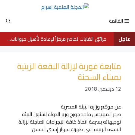
نتقل
لى
لمحتوى
القائمة
عاجل
حرائق الغابات تحاصر مركزاً لإعادة تأهيل حيوانات الأورانجوتان في بورنيو
متابعة فورية لإزالة البقعة الزيتية
بميناء السخنة
12 ديسمبر، 2018
عن موقع وزارة البيئة المصرية
صدر المهندس ماجد جورج وزير الدولة لشئون البيئة
توجيهاته بسرعة اتخاذ كافة الإجراءات العاجلة لإزالة
البقعة الزيتية التى ظهرت بجوار إحدى السفن