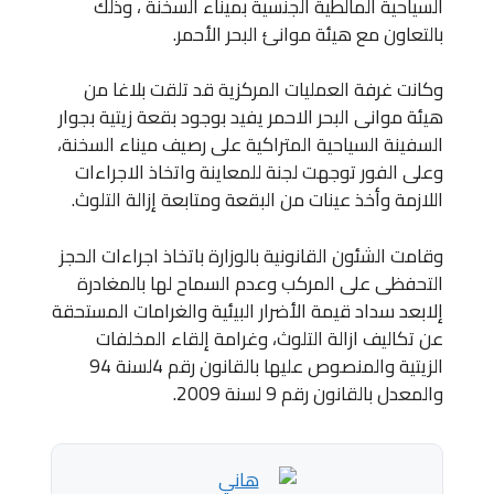
السياحية المالطية الجنسية بميناء السخنة ، وذلك
بالتعاون مع هيئة موانئ البحر الأحمر.
وكانت غرفة العمليات المركزية قد تلقت بلاغا من
هيئة موانى البحر الاحمر يفيد بوجود بقعة زيتية بجوار
السفينة السياحية المتراكية على رصيف ميناء السخنة،
وعلى الفور توجهت لجنة للمعاينة واتخاذ الاجراءات
اللازمة وأخذ عينات من البقعة ومتابعة إزالة التلوث.
وقامت الشئون القانونية بالوزارة باتخاذ اجراءات الحجز
التحفظى على المركب وعدم السماح لها بالمغادرة
إلابعد سداد قيمة الأضرار البيئية والغرامات المستحقة
عن تكاليف ازالة التلوث، وغرامة إلقاء المخلفات
الزيتية والمنصوص عليها بالقانون رقم 4لسنة 94
والمعدل بالقانون رقم 9 لسنة 2009.