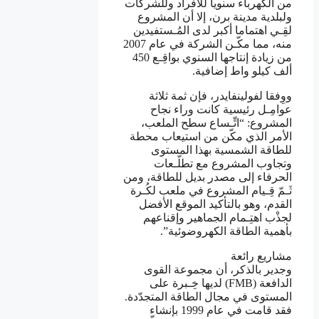
من الكهرباء سنويا للأفراد وللشركات
ولبلدية مدينة برن، إلا أن المشروع
لقِـي اهتماما أكبر لدى المُـستفيدين
منه، مما مكّـن الشركة في عام 2007
من زيادة إنتاجها السنوي بواقِـع 450
ألف كيلو واط إضافية.
ووِفقا لفولينفايدر، فإن ثمة ثلاثة
عوامِـل رئيسية كانت وراء نجاح
المشروع: “اتِّـساع سطح الملعب،
الأمر الذي مكّن من استيعاب محطة
للطاقة الشمسية بهذا المستوى
وتجاوب المشروع مع تطلّـعات
الحرفاء إلى مصدر بديل للطاقة، ومن
ثَـمّ قِـيام المشروع في ملعب لكُـرة
القدم، وهو بالتأكيد الموقع الأفضل
لجذْب اهتِـمام الجماهير وإقناعهم
بأهمية الطاقة الكهروضوئية”.
مشاريع رائعة
وجدير بالذكر، أن مجموعة القوى
الدافعة (FMB) لديها خِـبرة على
المستوى في مجال الطاقة المتجدّدة.
فقد قامت في عام 1999 بإنشاء