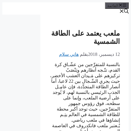
القائمة
ملعب يعتمد على الطاقة
الشمسية
12 ديسمبر، 2018
بقلم
هاني سلام
بالنسبة للمتفرِّجين من عشّـاق كرة
القدم، تتّـجه أنظارهم ويَنْصَبّ
تركيزهم على مَـيدان العشب الأخضر،
حيث يجري السِّـجال بين 22 لاعبا، أما
أنصار الطاقة المتجدِّدة، فإن عامِـل
الجذب الرئيسي بالنسبة لهم، لا يُوجد
على أرضية الملعب، وإنما على
سطحه، فوق رؤوس جمهور
المتفرِّجين، حيث توجد أكبر محطة
للطاقة الشمسية في العالم يتِـم
إنشاؤها في ملعب رياضي.
يُـعتبر ملعب فانكدروف في العاصمة