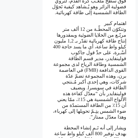
فوق سطح ملعَـب كرة القدم، لتروي
فضولية الزائر وهو يُـشاهد كيفية تَحوّل
الطاقة الشمسية إلى طاقة كهربائية.
اهتمام كبير
وتتكوّن المحطّـة من 12 ألف متر
مربّـع من الخلايا الضوئية وبمقدورها
إنتاج طاقة كهربائية تقدّر بـ 1,2 مليون
كيلو واط ساعة، أي ما يسد حاجة 400
أسْـرة، على حدِّ قول جاكوب
فولينفايدر، مدير قسم الطاقة
الشمسية وطاقة الرياح لدى مجموعة
القوى الدافعة (FMB) في العاصمة
برن، وهذه المجموعة تضمّ عدّة
شركات، وهي إحدى أكبر مُـنتجي
الطاقة في سويسرا. ويضيف
فولينفايدر بأن “معدّل كفاءة هذه
الألواح الشمسية هي 15٪، ممّا يعني
أن 15٪ من الطاقة المستمدّة من
ضوء الشمس يتِـمّ تحويلها إلى كهرباء،
وهذا معدّل ممتاز”.
ويشار إلى أنه تَـم إنشاء المحطة
بهدف توفير 800 ألف كيلو واط ساعة