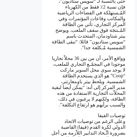
حتى بالنسبة لـ “سويس ستاديون”،
فإن نسبة 2٪ فقط من الكهرباء
المُـستهلكة في الفضاءات الرياضية
والمكاتب وقاعات المؤتمرات وفي
المركز التجاري، تأتي من الطاقة
المُـنتجَة فوق سقف الملعب. ويوضح
بيتر شتاودمان، المتحدث باسم
“سويس ستاديون” قائلا: “تبقى الطاقة
الشمسية مُـكلفة جدا”.
وواقع الأمر، أن من بين 36 محلاّ تجاريا
موجودا في المجمّـع التجاري للملعب،
لا يوجد سوى محل السوبر ماركت
“Coop” هو الذي يستخدم الطاقة
الشمسية. ويلحظ بيتر باومغارتنر،
مدير المركز إلى أنه: “يمكن أيضا لبقية
المحلاّت التجارية الاستفادة من هذه
الطاقة، ولكنهم لا يرغبون في ذلك،
والسبب برأيهم هو ارتفاع التكلفة”.
توصيات الفيفا
وعلى الرغم من توصيات الاتحاد
الدولي لكرة القدم (فيفا) القاضية
بضرورة اتِّـخاذ التدابير اللاّزمة من أجل