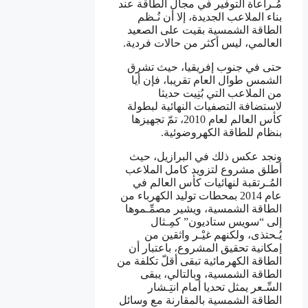
مُـراعاة التوفير في مجال الطاقة عند
بناء الملاعب الجديدة، إلا أن نُـظم
الطاقة الشمسية بقيت على الصعيد
العالمي، ليس أكثر من حالات فردية.
حتى في جنوب إفريقيا، حيث تشرق
الشمس طوال العام تقريبا، فإن أيا
من الملاعب التي بُنِيت حديثا
لاستضافة التصفيات النهائية لبطولة
كأس العالم لعام 2010، تمّ تجهيزها
بنظام للطاقة الكهروضوئية.
ونجد عكس ذلك في البرازيل، حيث
أطلق مشروع لتزويد كامل الملاعب
المُـرتقبة لنهائيات كأس العالم في
عام 2014 بمحطات توليد الكهرباء من
الطاقة الشمسية، ويشير مصمِّـموها
إلى “سويس ستاديون” كمِـثال
يُـحتذى، ولكنهم غيْـر واثقين من
إمكانية تحقيق المشروع، باعتبار أن
الطاقة الكهرمائية تبقى أقلّ تكلفة من
الطاقة الشمسية، وبالتالي، يبقى
السِّـعر يمثل تحديا أمام انتِـشار
الطاقة الشمسية بالمقارنة مع وسائل