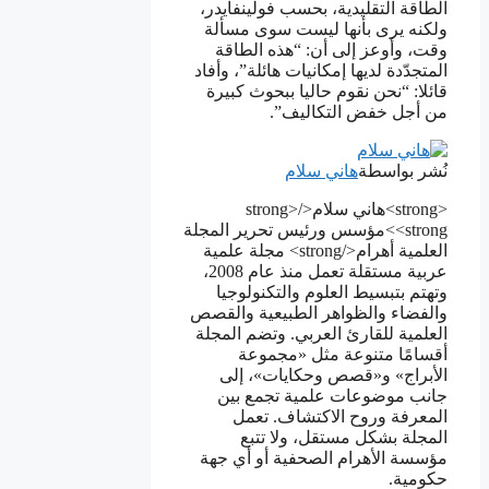
الطاقة التقليدية، بحسب فولينفايدر،
ولكنه يرى بأنها ليست سوى مسألة
وقت، وأوعز إلى أن: “هذه الطاقة
المتجدّدة لديها إمكانيات هائلة”، وأفاد
قائلا: “نحن نقوم حاليا ببحوث كبيرة
من أجل خفض التكاليف”.
نُشر بواسطة
هاني سلام
<strong>هاني سلام</strong>
<strong>مؤسس ورئيس تحرير المجلة
العلمية أهرام</strong> مجلة علمية
عربية مستقلة تعمل منذ عام 2008،
وتهتم بتبسيط العلوم والتكنولوجيا
والفضاء والظواهر الطبيعية والقصص
العلمية للقارئ العربي. وتضم المجلة
أقسامًا متنوعة مثل «مجموعة
الأبراج» و«قصص وحكايات»، إلى
جانب موضوعات علمية تجمع بين
المعرفة وروح الاكتشاف. تعمل
المجلة بشكل مستقل، ولا تتبع
مؤسسة الأهرام الصحفية أو أي جهة
حكومية.