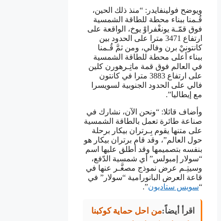
ويوضح فولينفايدر: “منذ ذلك الحين،
قُـمنا ببناء محطة للطاقة الشمسية
فوق قمّـة يونغْفراوْ يوخ، الواقعة على
ارتفاع 3471 مترا على الحدود بين
كانتونيْ برن وفالي، ومن ثمَّ قُـمنا
ببناء أعلى محطة للطاقة الشمسية
في العالم فوق قمة ماتِـرهورن كلين
على ارتفاع 3883 مترا في كانتون
فالي على الحدود الجنوبية لسويسرا
مع إيطاليا”.
وأضاف قائلا: “ونحن الآن، نشارك في
صناعة طائرة تعمل بالطاقة الشمسية
على متنها يقوم بِـرتران بيكار برحلة
حول العالم”، وقد قام برتران بيكار هو
بنفسه بتصميمها وقد أطلق عليها اسم
“سولار إمبولس” أي شمسية الدّفع،
وسيتِـم عرض نموذج مصغَّـر عنها في
قاعة العرض البانورامية “سولار” في
“
سويس ستاديون
”.
اقرأ أيضاً:
من احل حماية كوكبنا