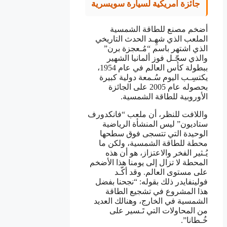
جائزة امريكية لسيارة سويسرية
أضخم مصنع للطاقة الشمسية
الملعب الذي شهِـد الحدث التاريخي
الذي اشتهر باسم “مُـعجزة برن”
والذي سجّـل فوز ألمانيا الشهير
ببطولة كأس العالم في عام 1954،
يكتسِـب اليوم سُـمعة دولية كبيرة
بحصوله عام 2005 على الجائزة
الأوروبية للطاقة الشمسية.
واللافت للنظر، أن ملعب “فانكدورف
ستاديون” ليس المنشأة الرياضية
الوحيدة التي تتسجى فوق سطحها
محطة للطاقة الشمسية، ولكن ما
يُـثير الفخر والاعتزاز، هو أن هذه
المحطة لا تزال إلى يومنا هذا الأضخم
على مستوى العالم. وقد أكّـد
فولينفايدر ذلك بقوله: “نجحنا بفضل
هذا المشروع في تشجيع الطاقة
الشمسية في الخارج، وهنالك العديد
من المحاولات التي تَـسير على
خُـطانا”.