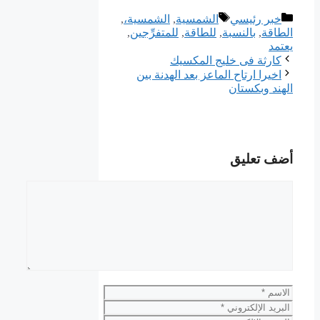
التصنيفات
الوسوم
خبر رئيسي
ﺍﻟﺸﻤﺴﻴﺔ
,
الشمسية،
,
الطاقة
,
بالنسبة
,
ﻟﻠﻄﺎﻗﺔ
,
للمتفرِّجين
,
يعتمد
كارثة فى خليج المكسيك
اخيرا ارتاح الماعز بعد الهدنة بين
الهند وبكستان
أضف تعليق
تعليق
الاسم
البريد
الإلكتروني