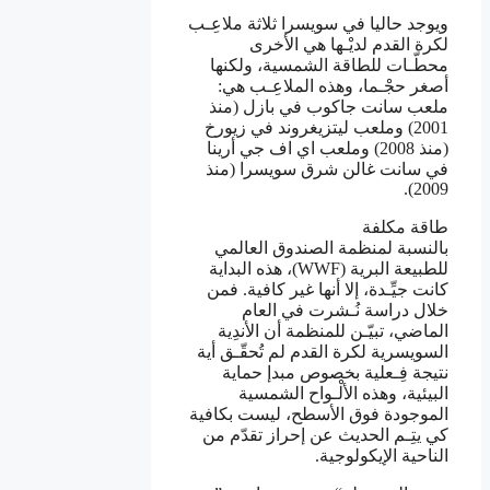
ويوجد حاليا في سويسرا ثلاثة ملاعِـب
لكرة القدم لديْـها هي الأخرى
محطّـات للطاقة الشمسية، ولكنها
أصغر حجْـما، وهذه الملاعِـب هي:
ملعب سانت جاكوب في بازل (منذ
2001) وملعب ليتزيغروند في زيورخ
(منذ 2008) وملعب اي اف جي أرينا
في سانت غالن شرق سويسرا (منذ
2009).
طاقة مكلفة
بالنسبة لمنظمة الصندوق العالمي
للطبيعة البرية (WWF)، هذه البداية
كانت جيِّـدة، إلا أنها غير كافية. فمن
خلال دراسة نُـشرت في العام
الماضي، تبيّـن للمنظمة أن الأندِية
السويسرية لكرة القدم لم تُحقّـق أية
نتيجة فِـعلية بخصوص مبدإ حماية
البيئية، وهذه الألْـواح الشمسية
الموجودة فوق الأسطح، ليست بكافية
كي يتِـم الحديث عن إحراز تقدّم من
الناحية الإيكولوجية.