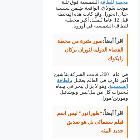
محطة للطاقة
الشمسية فوق تلّـة
مونت سُولايْ، الواقعة ضِـمن سلسلة
جبال الجورا، وقد كانت هذه المحطة
قبل 12 عاما تُـمثِّـل أكبر محطّـة
للطاقة الشمسية في أوروبا.
اقرأ أيضاً:
صور مثيرة من محطة
الفضاء الدولية لثوران بركان
رايكوك
في عام 2001، قامت الشركة بتدْشين
أكبر قارِب في العالم يعمَـل ب
الطاقة
الشمسية
، وهو لا يزال يبحر في مِـياه
بُـحيرات كل من بيل/بيين ونوشاتيل
ومورتن/مورا.
اقرأ أيضاً:
“طورانور” ليس اسم
فيلم سينمائى بل هو صديق
جديد البيئة