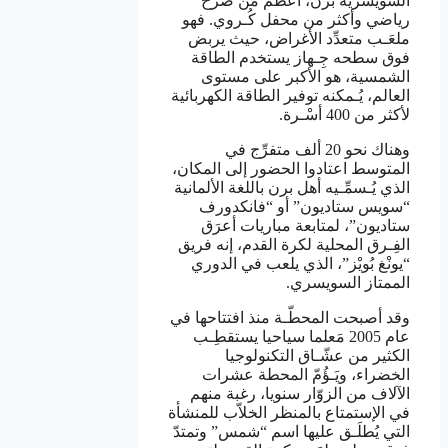
السويسرية برن، أعظم من صرح
رياضي وأكثر من محفل كُـروي. فهو
ملعَـب متعدِّد الأغراض، حيث يربض
فوق سطحه جِـهاز يستخدم الطاقة
الشمسية، هو الأكبر على مستوى
العالم، يُـمكنه توفير الطاقة الكهربائية
لأكثر من 400 أسْـرة.
وهناك نحو 20 ألف متفرِّج في
المتوسط اعتادوا الحضور إلى المكان،
الذي يُـسمِّـيه أهل برن باللغة الألمانية
“سويس ستاديون” أو “فانكدورف
ستاديون”، لمتابعة مباريات أعرَق
الفِـرق المحلية لكرة القدم، إنه فريق
“يونْغ بُويْز”، الذي يلعب في الدوري
الممتاز السويسري.
وقد أصبحت المحطّـة منذ افتتاحها في
عام 2005 مَعلما سياحيا يستقطِـب
الكثير من عشّـاق التكنولوجيا
الخضراء، ويَـؤُمّ المحطة عشرات
الآلاف من الزوّار سنويا، رغبة منهم
في الإستمتاع بالمنظر الخلاّب للمنشأة
التي يُطلَـق عليها اسم “شمس” وتمتدّ