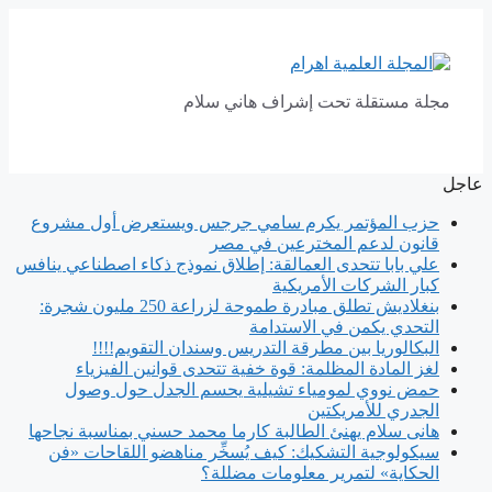
انتقل
إلى
المحتوى
مجلة مستقلة تحت إشراف هاني سلام
عاجل
حزب المؤتمر يكرم سامي جرجس ويستعرض أول مشروع
قانون لدعم المخترعين في مصر
علي بابا تتحدى العمالقة: إطلاق نموذج ذكاء اصطناعي ينافس
كبار الشركات الأمريكية
بنغلاديش تطلق مبادرة طموحة لزراعة 250 مليون شجرة:
التحدي يكمن في الاستدامة
البكالوريا بين مطرقة التدريس وسندان التقويم!!!!
لغز المادة المظلمة: قوة خفية تتحدى قوانين الفيزياء
حمض نووي لمومياء تشيلية يحسم الجدل حول وصول
الجدري للأمريكتين
هانى سلام يهنئ الطالبة كارما محمد حسني بمناسبة نجاحها
سيكولوجية التشكيك: كيف يُسخِّر مناهضو اللقاحات «فن
الحكاية» لتمرير معلومات مضللة؟